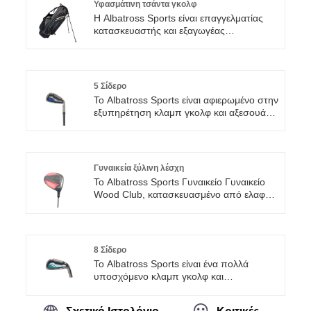
Υφασμάτινη τσάντα γκολφ
τον κόσμο. Αυτό το σετ Παιδικών Λέσχων
Η Albatross Sports είναι επαγγελματίας
Γκολφ 10-12 ετών από το Albatross
κατασκευαστής και εξαγωγέας
Sports είναι το τέλειο σετ για νεαρούς
μπαστούνια γκολφ και αξεσουάρ.
παίκτες γκολφ που αρχίζουν να
Αντιμετωπίζοντας την παγκόσμια αγορά,
ανακαλύπτουν το πάθος τους για το
δεσμευόμαστε να προσφέρουμε προϊόντα
άθλημα.
με εγγύηση ποιότητας και εξαίσιο
5 Σίδερο
σχεδιασμό. Με τον ξεχωριστό σχεδιασμό
Το Albatross Sports είναι αφιερωμένο στην
και την υψηλής ποιότητας απόδοση, αυτή
εξυπηρέτηση κλαμπ γκολφ και αξεσουάρ
η υφασμάτινη τσάντα γκολφ είναι μια
για αγορές και χονδρική πώληση σε όλο
τέλεια επιλογή για παίκτες γκολφ που
τον κόσμο. Υποσχόμαστε να
θέλουν να κάνουν τα μπαστούνια τους
προσφέρουμε προϊόντα υψηλής
εύκολα στη μεταφορά και προστασία.
ποιότητας σε προσιτές τιμές. Με
Γυναικεία ξύλινη λέσχη
εξαιρετική απόδοση και υψηλή αντοχή,
Το Albatross Sports Γυναικείο Γυναικείο
αυτό το 5 Iron είναι βέβαιο ότι θα είναι ένα
Wood Club, κατασκευασμένο από ελαφρύ
αξιόπιστο και προσιτό κλαμπ γκολφ που
αλλά ανθεκτικό αλουμίνιο, αυτό το
μπορεί να βοηθήσει στη βελτίωση των
γυναικείο Fairway Wood Club προσφέρει
δεξιοτήτων γκολφ των παικτών γκολφ
τον ιδανικό συνδυασμό δύναμης και
ευελιξίας, δίνοντάς σας την εμπιστοσύνη
8 Σίδερο
για να οδηγήσετε οποιαδήποτε πλωτή
Το Albatross Sports είναι ένα πολλά
οδό. Διαθέτοντας μια εξειδικευμένη
υποσχόμενο κλαμπ γκολφ και
σχεδιασμένη απότομη γωνία που παρέχει
κατασκευαστής και προμηθευτής
την καλύτερη τροχιά πυροβολισμών, τα
αξεσουάρ στην Κίνα. Εξυπηρετώντας τους
ξύλινα κλαμπ Fairway των γυναικών