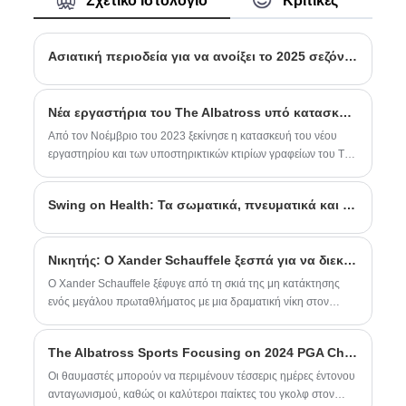
Σχετικό Ιστολόγιο
Κριτικές
πελάτες μας σε όλο τον κόσμο, στόχος
Albatross Sports είναι η τέλεια επιλογή για
μας είναι να προσφέρουμε προϊόντα με
τους παίκτες του γκολφ όλων των
ασυναγώνιστη ποιότητα σε προσιτή τιμή.
επιπέδων δεξιοτήτων.
Με την εξαιρετική απόδοση και την
Ασιατική περιοδεία για να ανοίξει το 2025 σεζόν με την επιστροφή του Philippine Open
προσιτή τιμή του, αυτό το 8 Iron είναι μια
εξαιρετική επένδυση για παίκτες που
θέλουν να βελτιώσουν το παιχνίδι τους.
Νέα εργαστήρια του The Albatross υπό κατασκευή
Από τον Νοέμβριο του 2023 ξεκίνησε η κατασκευή του νέου
εργαστηρίου και των υποστηρικτικών κτιρίων γραφείων του The
Albatross.
Swing on Health: Τα σωματικά, πνευματικά και κοινωνικά οφέλη του γκολφ
Νικητής: Ο Xander Schauffele ξεσπά για να διεκδικήσει το πρώτο πρωτάθλημα καριέρας, Πρωτάθλημα PGA 2024
Ο Xander Schauffele ξέφυγε από τη σκιά της μη κατάκτησης
ενός μεγάλου πρωταθλήματος με μια δραματική νίκη στον
τελευταίο γύρο του 106ου Πρωταθλήματος PGA.
The Albatross Sports Focusing on 2024 PGA Champion
Οι θαυμαστές μπορούν να περιμένουν τέσσερις ημέρες έντονου
ανταγωνισμού, καθώς οι καλύτεροι παίκτες του γκολφ στον