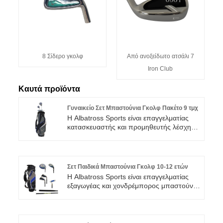
8 Σίδερο γκολφ
Από ανοξείδωτο ατσάλι 7
Iron Club
Καυτά προϊόντα
Γυναικείο Σετ Μπαστούνια Γκολφ Πακέτο 9 τμχ
Η Albatross Sports είναι επαγγελματίας
κατασκευαστής και προμηθευτής λέσχης
γκολφ και αξεσουάρ. Δεσμευόμαστε να
προτείνουμε το ιδανικό πρόγραμμα
αγορών που ταιριάζει στην κατάσταση
μάρκετινγκ των καταναλωτών μας στις
Σετ Παιδικά Μπαστούνια Γκολφ 10-12 ετών
περιοχές τους. Το γυναικείο σετ λεσχών
Η Albatross Sports είναι επαγγελματίας
γκολφ πακέτου 9 τμχ είναι ένας
εξαγωγέας και χονδρέμπορος μπαστούνια
συνδυασμός προηγμένων τεχνικών,
γκολφ και αξεσουάρ. Με μια βαθιά
αυστηρού ποιοτικού ελέγχου και
ριζωμένη δέσμευση για την αριστεία,
εξαιρετικής απόδοσης.
επιμένουμε να καθιερωνόμαστε ως μια
αξιόπιστη πηγή για παίκτες γκολφ σε όλο