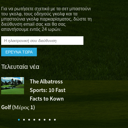
Για να ρωτήσετε σχετικά με τα σετ μπαστούνι
του γκολφ, τους οδηγούς γκολφ και τα
μπαστούνια γκολφ παρκαρίσματος, δώστε τη
διεύθυνση email σας και θα σας
απαντήσουμε εντός 24 ωρών.
Τελευταία νέα
The Albatross
Το Albatro
Sports: 10 Fast
Sports Che
Facts to Kown
τη νίκη του Wu Ashun σ
Golf (Μέρος 1)
Volvo China Open