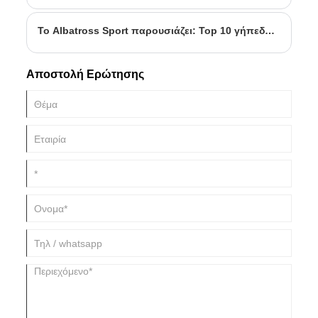
πλανήτη δοκιμάζουν τις ικανότητές τους μεταξύ τους και με τα
στοιχεία.
Το Albatross Sport παρουσιάζει: Top 10 γήπεδα γκολφ για το 2024-2025
Αποστολή Ερώτησης