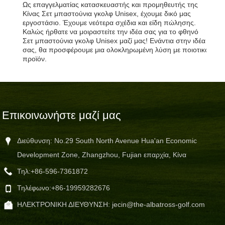
Ως επαγγελματίας κατασκευαστής και προμηθευτής της
Κίνας Σετ μπαστούνια γκολφ Unisex, έχουμε δικό μας
εργοστάσιο. Έχουμε νεότερα σχέδια και είδη πώλησης.
Καλώς ήρθατε να μοιραστείτε την ιδέα σας για το φθηνό
Σετ μπαστούνια γκολφ Unisex μαζί μας! Ενάντια στην ιδέα
σας, θα προσφέρουμε μια ολοκληρωμένη λύση με ποιοτικό
προϊόν.
Επικοινωνήστε μαζί μας
Διεύθυνση: No.29 South North Avenue Hua'an Economic
Development Zone, Zhangzhou, Fujian επαρχία, Κίνα
Τηλ:
+86-596-7361872
Τηλέφωνο:
+86-19959282676
ΗΛΕΚΤΡΟΝΙΚΗ ΔΙΕΥΘΥΝΣΗ:
jecin@the-albatross-golf.com