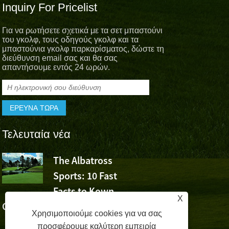
Inquiry For Pricelist
Για να ρωτήσετε σχετικά με τα σετ μπαστούνι
του γκολφ, τους οδηγούς γκολφ και τα
μπαστούνια γκολφ παρκαρίσματος, δώστε τη
διεύθυνση email σας και θα σας
απαντήσουμε εντός 24 ωρών.
Τελευταία νέα
The Albatross
Το Albatro
Sports: 10 Fast
Sports Che
Facts to Kown
τη νίκη του Wu Ashun σ
X
Golf (Μέρος 1)
Volvo China Open
Χρησιμοποιούμε cookies για να σας
προσφέρουμε καλύτερη εμπειρία