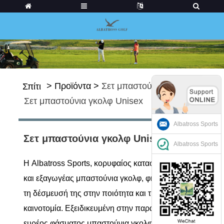
>
Προϊόντα
>
Σετ μπαστούνια γκολφ
>
Σπίτι
Σετ μπαστούνια γκολφ Unisex
Albatross Sports
Σετ μπαστούνια γκολφ Unisex
Albatross Sports
Η Albatross Sports, κορυφαίος κατασκευαστής
και εξαγωγέας μπαστούνια γκολφ, φημίζεται για
τη δέσμευσή της στην ποιότητα και την
καινοτομία. Εξειδικευμένη στην παραγωγή ενός
ευρέος φάσματος μπαστούνια γκολφ, η εταιρεία