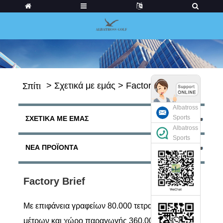
>
Σχετικά με εμάς
>
Factory Brief
Σπίτι
Albatross
Sports
ΣΧΕΤΙΚΆ ΜΕ ΕΜΆΣ
Albatross
Sports
ΝΈΑ ΠΡΟΪΌΝΤΑ
Factory Brief
Με επιφάνεια γραφείων 80.000 τετραγωνικών
μέτρων και χώρο παραγωγής 360.000