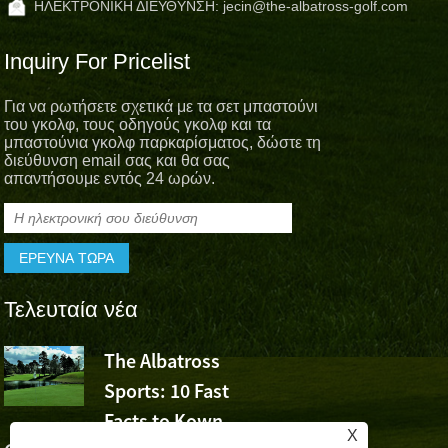
ΗΛΕΚΤΡΟΝΙΚΗ ΔΙΕΥΘΥΝΣΗ:
jecin@the-albatross-golf.com
Inquiry For Pricelist
Για να ρωτήσετε σχετικά με τα σετ μπαστούνι
του γκολφ, τους οδηγούς γκολφ και τα
μπαστούνια γκολφ παρκαρίσματος, δώστε τη
διεύθυνση email σας και θα σας
απαντήσουμε εντός 24 ωρών.
Τελευταία νέα
The Albatross
Το Albatro
Sports: 10 Fast
Sports Che
Facts to Kown
τη νίκη του Wu Ashun σ
X