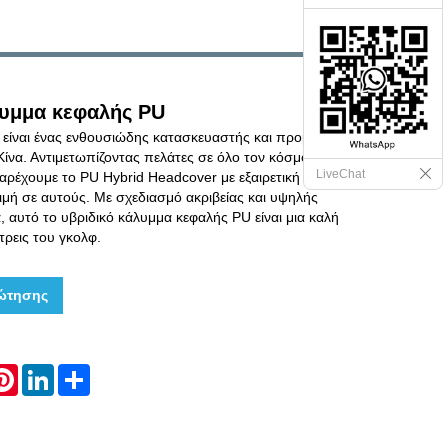
λυμμα κεφαλής PU
s είναι ένας ενθουσιώδης κατασκευαστής και προμηθευτής
ίνα. Αντιμετωπίζοντας πελάτες σε όλο τον κόσμο,
LiveChat
αρέχουμε το PU Hybrid Headcover με εξαιρετική απόδοση
ιμή σε αυτούς. Με σχεδιασμό ακριβείας και υψηλής
, αυτό το υβριδικό κάλυμμα κεφαλής PU είναι μια καλή
τρεις του γκολφ.
ώτησης
hatsApp
Pinterest
LinkedIn
Share