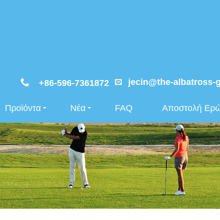
jecin@the-albatross-
+86-596-7361872
Προϊόντα
Νέα
FAQ
Αποστολή Ερ