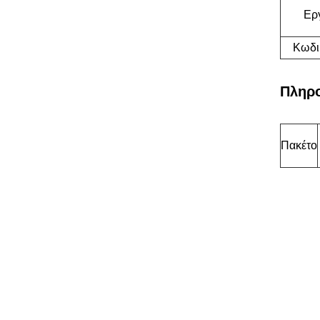
Ερ
Κωδι
Πληρο
Πακέτο