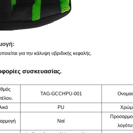
μογή:
ποιείται για την κάλυψη υβριδικής κεφαλής.
φορίες συσκευασίας.
ιθμός
TAG-GCCHPU-001
Ονομασ
τέλου.
λικό
PU
Χρώμ
Προσαρμο
αρμογή
Ναί
λογότυ