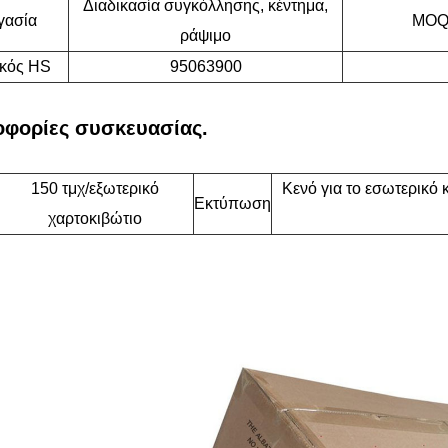
Διαδικασία συγκόλλησης, κέντημα,
γασία
MO
ράψιμο
κός HS
95063900
φορίες συσκευασίας.
150 τμχ/εξωτερικό
Κενό για το εσωτερικό 
Εκτύπωση
χαρτοκιβώτιο