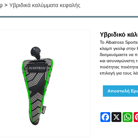
φ
>
Υβριδικά καλύμματα κεφαλής
Υβριδικό κά
Το Albatross Sport
κλαμπ γκολφ στην Κ
δεσμευόμαστε να π
και ασυναγώνιστη τ
ποιότητας ποιότητα
επιλογή για τους λά
Αποστολή Ερ
Facebook
X
W