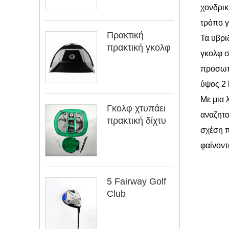
χονδρικ
τρόπο γ
Πρακτική
Τα υβρι
πρακτική γκολφ
γκολφ σ
προσωπι
ύψος 2 
Με μια 
Γκολφ χτυπάει
αναζητο
πρακτική δίχτυ
σχέση π
φαίνοντ
5 Fairway Golf
Club