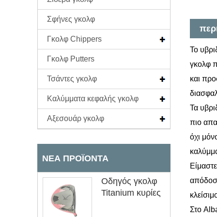
Σφήνες γκολφ
περ
Γκολφ Chippers
Το υβρι
Γκολφ Putters
γκολφ π
Τσάντες γκολφ
και προ
διασφαλ
Καλύμματα κεφαλής γκολφ
Τα υβρι
Αξεσουάρ γκολφ
πιο απα
όχι μόνο
καλύμμα
ΝΈΑ ΠΡΟΪΌΝΤΑ
Είμαστε
Οδηγός γκολφ
απόδοση
Titanium κυρίες
κλείσιμ
Στο Alb