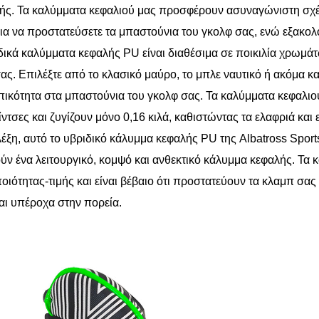
ής. Τα καλύμματα κεφαλιού μας προσφέρουν ασυναγώνιστη σχέσ
ια να προστατεύσετε τα μπαστούνια του γκολφ σας, ενώ εξακολο
δικά καλύμματα κεφαλής PU είναι διαθέσιμα σε ποικιλία χρωμάτω
ας. Επιλέξτε από το κλασικό μαύρο, το μπλε ναυτικό ή ακόμα κα
κότητα στα μπαστούνια του γκολφ σας. Τα καλύμματα κεφαλιού 
ίντσες και ζυγίζουν μόνο 0,16 κιλά, καθιστώντας τα ελαφριά και
λέξη, αυτό το υβριδικό κάλυμμα κεφαλής PU της Albatross Sports
ύν ένα λειτουργικό, κομψό και ανθεκτικό κάλυμμα κεφαλής. Τ
οιότητας-τιμής και είναι βέβαιο ότι προστατεύουν τα κλαμπ σας
αι υπέροχα στην πορεία.