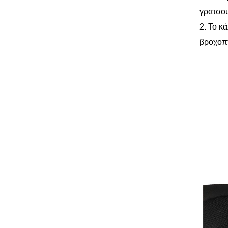
γρατσου
2. Το κ
βροχοπ