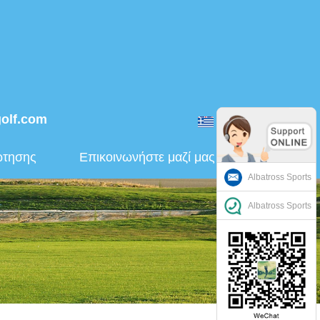
golf.com
ελληνικά
ώτησης
Επικοινωνήστε μαζί μας
Albatross Sports
Albatross Sports