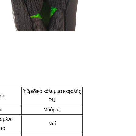
Υβριδικό κάλυμμα κεφαλής
ία
PU
α
Μαύρος
σμένο
Ναί
πο