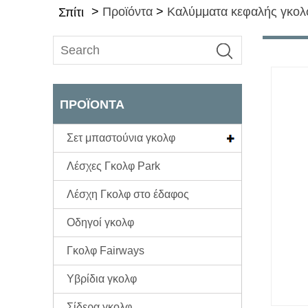
>
Προϊόντα
>
Καλύμματα κεφαλής γκολ
Σπίτι
ΠΡΟΪΌΝΤΑ
Σετ μπαστούνια γκολφ
Λέσχες Γκολφ Park
Λέσχη Γκολφ στο έδαφος
Οδηγοί γκολφ
Γκολφ Fairways
Υβρίδια γκολφ
Σίδερα γκολφ