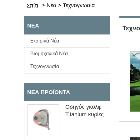
>
Νέα
>
Τεχνογνωσία
Σπίτι
ΝΈΑ
Τεχν
Εταιρικά Νέα
Βιομηχανικά Νέα
Τεχνογνωσία
ΝΈΑ ΠΡΟΪΌΝΤΑ
Οδηγός γκολφ
Titanium κυρίες