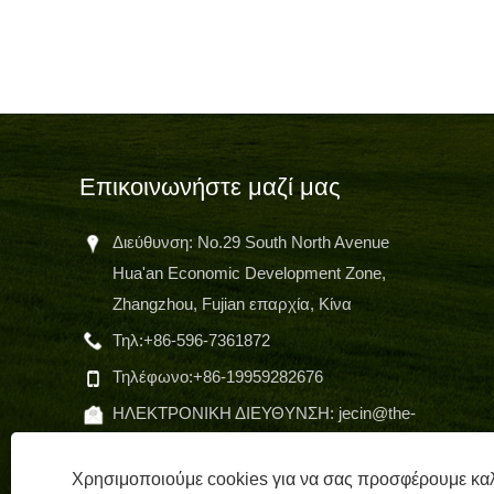
Επικοινωνήστε μαζί μας
Διεύθυνση: No.29 South North Avenue
Hua'an Economic Development Zone,
Zhangzhou, Fujian επαρχία, Κίνα
"δη
Τηλ:
+86-596-7361872
το 
εξα
Τηλέφωνο:
+86-19959282676
ΗΛΕΚΤΡΟΝΙΚΗ ΔΙΕΥΘΥΝΣΗ:
jecin@the-
albatross-golf.com
Χρησιμοποιούμε cookies για να σας προσφέρουμε καλ