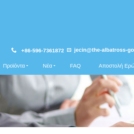
jecin@the-albatross-go
+86-596-7361872
Προϊόντα
Νέα
FAQ
Αποστολή Ερ