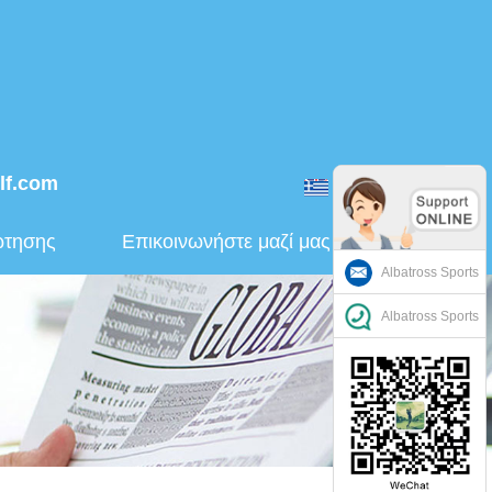
lf.com
ελληνικά
ώτησης
Επικοινωνήστε μαζί μας
Albatross Sports
Albatross Sports