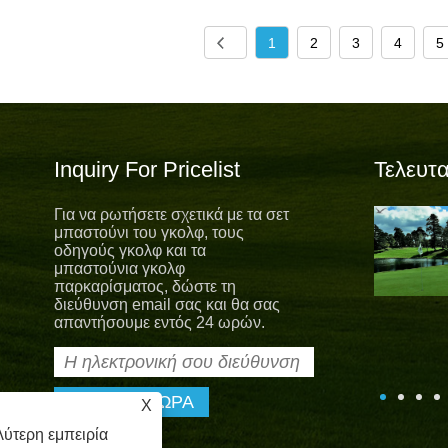
1
2
3
4
5
Inquiry For Pricelist
Τελευτα
Για να ρωτήσετε σχετικά με τα σετ
Νέα ομοιόμορφη νέα ελπίδα
μπαστούνι του γκολφ, τους
Με τη Νέα Ελπίδα, η νέα καλοκαιρινή
οδηγούς γκολφ και τα
στολή κυκλοφόρησε. Για να
μπαστούνια γκολφ
συμμορφωθεί με τις βασικές αξίες της
παρκαρίσματος, δώστε τη
μιουργικής, ειλικρινούς, αλτρουιστικής, κοινής χρήσης",
διεύθυνση email σας και θα σας
αθλητικό προσωπικό της Albatross θα παρέχει πάντα μια
απαντήσουμε εντός 24 ωρών.
ιρετική υπηρεσία για τους πελάτες μας.
X
ύτερη εμπειρία