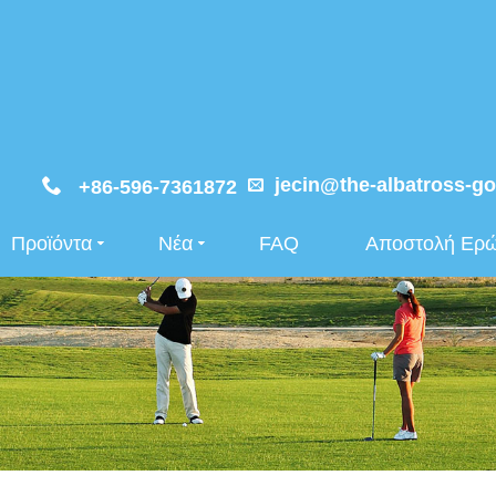
jecin@the-albatross-go
+86-596-7361872
Προϊόντα
Νέα
FAQ
Αποστολή Ερ