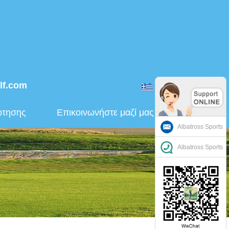
lf.com
ελληνικά
ώτησης
Επικοινωνήστε μαζί μας
Albatross Sports
Albatross Sports