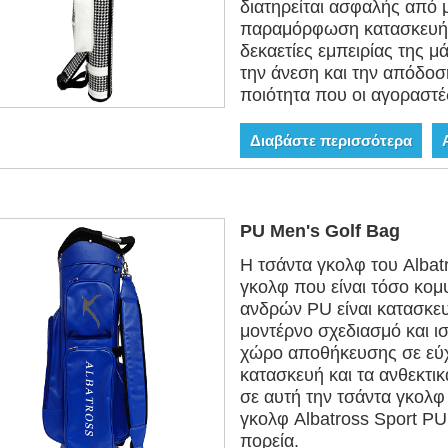
διατηρείται ασφαλής από μ
παραμόρφωση κατασκευή. 
δεκαετίες εμπειρίας της μ
την άνεση και την απόδο
ποιότητα που οι αγοραστ
Διαβάστε περισσότερα
PU Men's Golf Bag
Η τσάντα γκολφ του Albatr
γκολφ που είναι τόσο κομ
ανδρών PU είναι κατασκε
μοντέρνο σχεδιασμό και ι
χώρο αποθήκευσης σε εύχρ
κατασκευή και τα ανθεκτικ
σε αυτή την τσάντα γκολφ
γκολφ Albatross Sport PU,
πορεία.