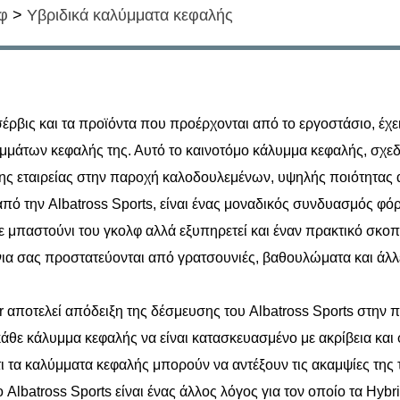
φ
>
Υβριδικά καλύμματα κεφαλής
σέρβις και τα προϊόντα που προέρχονται από το εργοστάσιο, έχε
υμμάτων κεφαλής της. Αυτό το καινοτόμο κάλυμμα κεφαλής, σχε
της εταιρείας στην παροχή καλοδουλεμένων, υψηλής ποιότητας
πό την Albatross Sports, είναι ένας μοναδικός συνδυασμός φόρ
 μπαστούνι του γκολφ αλλά εξυπηρετεί και έναν πρακτικό σκοπό
νια σας προστατεύονται από γρατσουνιές, βαθουλώματα και άλ
ποτελεί απόδειξη της δέσμευσης του Albatross Sports στην πο
κάθε κάλυμμα κεφαλής να είναι κατασκευασμένο με ακρίβεια και 
τι τα καλύμματα κεφαλής μπορούν να αντέξουν τις ακαμψίες της 
Albatross Sports είναι ένας άλλος λόγος για τον οποίο τα Hybr