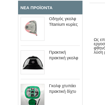
ΝΈΑ ΠΡΟΪΌΝΤΑ
Οδηγός γκολφ
Titanium κυρίες
Ως επ
εργοσ
φθηνό
Πρακτική
λύση 
πρακτική γκολφ
Γκολφ χτυπάει
πρακτική δίχτυ