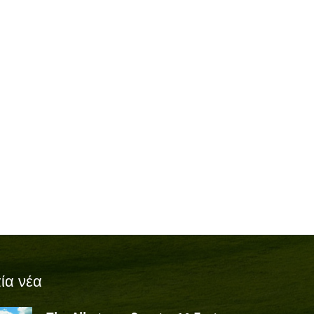
ία νέα