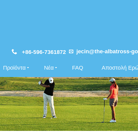
jecin@the-albatross-go
+86-596-7361872
Προϊόντα
Νέα
FAQ
Αποστολή Ερ