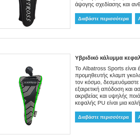
άψογης σχεδίασης και ανθ
Διαβάστε περισσότερα
Υβριδικό κάλυμμα κεφα
Το Albatross Sports είνα
προμηθευτής κλαμπ γκολφ 
τον κόσμο, δεσμευόμαστε
εξαιρετική απόδοση και α
ακριβείας και υψηλής ποι
κεφαλής PU είναι μια καλή
Διαβάστε περισσότερα