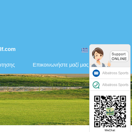
lf.com
ελληνικά
ώτησης
Επικοινωνήστε μαζί μας
Albatross Sports
Albatross Sports