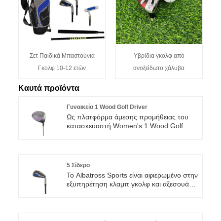
Σετ Παιδικά Μπαστούνια
Υβρίδια γκολφ από
Γκολφ 10-12 ετών
ανοξείδωτο χάλυβα
Καυτά προϊόντα
Γυναικείο 1 Wood Golf Driver
Ως πλατφόρμα άμεσης προμήθειας του
κατασκευαστή Women's 1 Wood Golf
Driver, η Albatross Sports παρέχει
υπηρεσίες αγορών μίας στάσης. Τα
προϊόντα μας είναι ανώτερης ποιότητας,
έχουν περάσει διεθνή πιστοποίηση,
5 Σίδερο
παραδίδονται στην ώρα τους και έχουν
Το Albatross Sports είναι αφιερωμένο στην
άψογη εξυπηρέτηση μετά την πώληση.
εξυπηρέτηση κλαμπ γκολφ και αξεσουάρ
Είτε πρόκειται για μεγάλη είτε για μικρή
για αγορές και χονδρική πώληση σε όλο
παραγγελία, την αντιμετωπίζουμε με
τον κόσμο. Υποσχόμαστε να
ενθουσιασμό και ανυπομονούμε να
προσφέρουμε προϊόντα υψηλής
δημιουργήσουμε μια μακροπρόθεσμη
ποιότητας σε προσιτές τιμές. Με