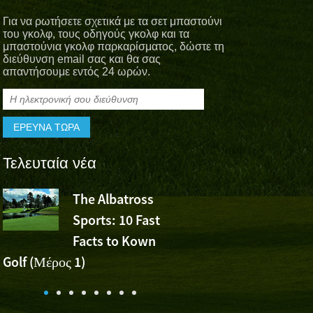
Για να ρωτήσετε σχετικά με τα σετ μπαστούνι
του γκολφ, τους οδηγούς γκολφ και τα
μπαστούνια γκολφ παρκαρίσματος, δώστε τη
διεύθυνση email σας και θα σας
απαντήσουμε εντός 24 ωρών.
Τελευταία νέα
The Albatross
Το Albatro
Sports: 10 Fast
Sports Che
Facts to Kown
τη νίκη του Wu Ashun σ
Golf (Μέρος 1)
Volvo China Open