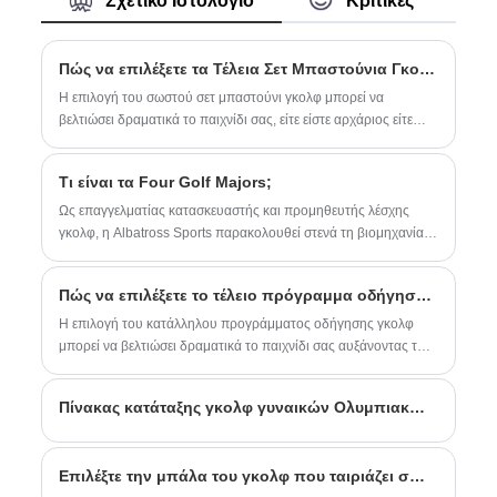
Σχετικό Ιστολόγιο
Κριτικές
παίκτες γκολφ. Είναι πρακτικό και
ανθεκτικό, ενισχύοντας την εμπειρία
παιχνιδιού σας. Είναι άνετο στη χρήση και
ευχάριστο στο παιχνίδι. Κατασκευασμένο
Πώς να επιλέξετε τα Τέλεια Σετ Μπαστούνια Γκολφ;
στην Κίνα, αξιόπιστο!
Η επιλογή του σωστού σετ μπαστούνι γκολφ μπορεί να
βελτιώσει δραματικά το παιχνίδι σας, είτε είστε αρχάριος είτε
έμπειρος παίκτης. Αυτός ο οδηγός θα σας καθοδηγήσει σε
βασικούς παράγοντες, όπως τύπους κλαμπ, υλικό, εφαρμογή
Τι είναι τα Four Golf Majors;
και στοιχεία επωνυμίας, για να σας βοηθήσει να κάνετε μια
ενημερωμένη αγορά. Η Zhangzhou Albatross Sports
Ως επαγγελματίας κατασκευαστής και προμηθευτής λέσχης
Technology Co., Ltd. παρέχει σετ γκολφ υψηλής ποιότητας
γκολφ, η Albatross Sports παρακολουθεί στενά τη βιομηχανία
προσαρμοσμένα σε όλα τα επίπεδα δεξιοτήτων, διασφαλίζοντας
του γκολφ.
ότι θα αξιοποιήσετε στο έπακρο την επένδυσή σας.
Πώς να επιλέξετε το τέλειο πρόγραμμα οδήγησης γκολφ για το παιχνίδι σας;
Η επιλογή του κατάλληλου προγράμματος οδήγησης γκολφ
μπορεί να βελτιώσει δραματικά το παιχνίδι σας αυξάνοντας την
απόσταση, την ακρίβεια και τη συνέπεια. Αυτός ο οδηγός
αναλύει τα πάντα, από τύπους οδηγών, υλικά, πατάρι και
Πίνακας κατάταξης γκολφ γυναικών Ολυμπιακών Αγώνων 2024: Γύρος 2
επιλογές άξονα, έως προηγμένες τεχνικές τοποθέτησης,
βοηθώντας τους παίκτες του γκολφ όλων των επιπέδων να
λαμβάνουν τεκμηριωμένες αποφάσεις. Είτε είστε αρχάριος είτε
Επιλέξτε την μπάλα του γκολφ που ταιριάζει σωστά
έμπειρος παίκτης, η κατανόηση αυτών των παραγόντων