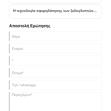
διασφαλίζει ότι θα αξιοποιήσετε στο έπακρο τον εξοπλισμό σας
και το swing σας.
Η τεχνολογία σφυρηλάτησης των ξυλογλυπτών γκολφ Albatross Sports
Αποστολή Ερώτησης