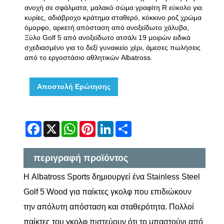
ανοχή σε σφάλματα, μαλακό σώμα γραφίτη R εύκολο για
κυρίες, αδιάβροχο κράτημα σταθερό, κόκκινο ροζ χρώμα
όμορφο, αρκετή απόσταση από ανοξείδωτο χάλυβα,
Ξύλο Golf 5 από ανοξείδωτο ατσάλι 19 μοιρών ειδικά
σχεδιασμένο για το δεξί γυναικείο χέρι, άμεσες πωλήσεις
από το εργοστάσιο αθλητικών Albatross.
Αποστολή Ερώτησης
Facebook
X
WhatsApp
Pinterest
LinkedIn
Share
περιγραφή προϊόντος
Η Albatross Sports δημιουργεί ένα Stainless Steel
Golf 5 Wood για παίκτες γκολφ που επιδιώκουν
την απόλυτη απόσταση και σταθερότητα. Πολλοί
παίκτες του γκολφ πιστεύουν ότι το μπαστούνι από