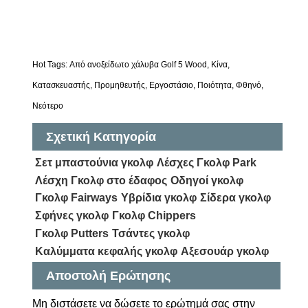
Hot Tags: Από ανοξείδωτο χάλυβα Golf 5 Wood, Κίνα,
Κατασκευαστής, Προμηθευτής, Εργοστάσιο, Ποιότητα, Φθηνό,
Νεότερο
Σχετική Κατηγορία
Σετ μπαστούνια γκολφ
Λέσχες Γκολφ Park
Λέσχη Γκολφ στο έδαφος
Οδηγοί γκολφ
Γκολφ Fairways
Υβρίδια γκολφ
Σίδερα γκολφ
Σφήνες γκολφ
Γκολφ Chippers
Γκολφ Putters
Τσάντες γκολφ
Καλύμματα κεφαλής γκολφ
Αξεσουάρ γκολφ
Αποστολή Ερώτησης
Μη διστάσετε να δώσετε το ερώτημά σας στην