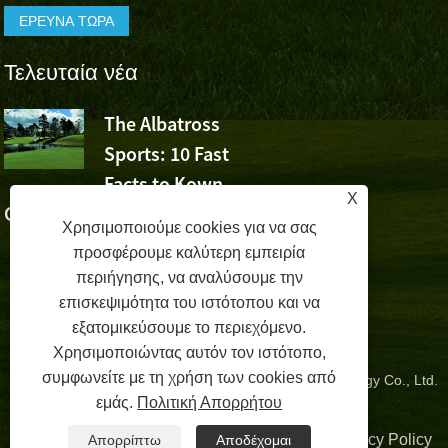
Τελευταία νέα
The Albatross
Το Albatro
Sports: 10 Fast
Sports Che
Facts to Kown
τη νίκη του Wu Ashun σ
X
Golf (Μέρος 1)
Volvo China Open
Χρησιμοποιούμε cookies για να σας
προσφέρουμε καλύτερη εμπειρία
περιήγησης, να αναλύσουμε την
επισκεψιμότητα του ιστότοπου και να
εξατομικεύσουμε το περιεχόμενο.
Χρησιμοποιώντας αυτόν τον ιστότοπο,
συμφωνείτε με τη χρήση των cookies από
Copyright © 2024 Zhangzhou Albatross Sports Technology Co., Ltd.
εμάς.
Πολιτική Απορρήτου
Με επιφύλαξη παντός δικαιώματος.
Συνδέσεις
|
Sitemap
|
RSS
|
XML
| |
Privacy Policy
Απορρίπτω
Αποδέχομαι