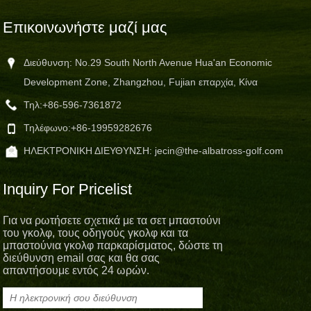
Επικοινωνήστε μαζί μας
Διεύθυνση: No.29 South North Avenue Hua'an Economic
Development Zone, Zhangzhou, Fujian επαρχία, Κίνα
Τηλ:
+86-596-7361872
Τηλέφωνο:
+86-19959282676
ΗΛΕΚΤΡΟΝΙΚΗ ΔΙΕΥΘΥΝΣΗ:
jecin@the-albatross-golf.com
Inquiry For Pricelist
Για να ρωτήσετε σχετικά με τα σετ μπαστούνι
του γκολφ, τους οδηγούς γκολφ και τα
μπαστούνια γκολφ παρκαρίσματος, δώστε τη
διεύθυνση email σας και θα σας
απαντήσουμε εντός 24 ωρών.