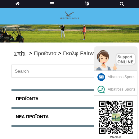
>
Προϊόντα
>
Γκολφ Fairways
Σπίτι
Albatross Sports
Albatross Sports
ΠΡΟΪΌΝΤΑ
ΝΈΑ ΠΡΟΪΌΝΤΑ