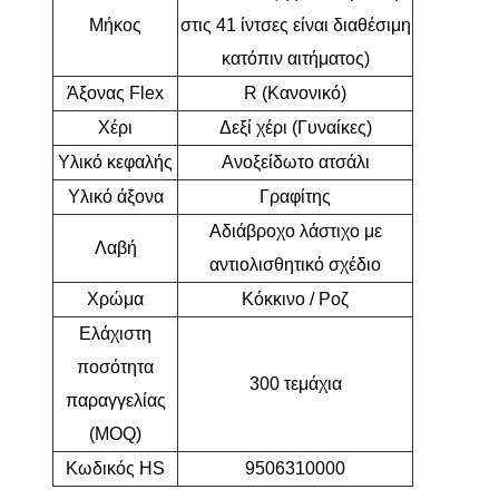
Μήκος
στις 41 ίντσες είναι διαθέσιμη
κατόπιν αιτήματος)
Άξονας Flex
R (Κανονικό)
Χέρι
Δεξί χέρι (Γυναίκες)
Υλικό κεφαλής
Ανοξείδωτο ατσάλι
Υλικό άξονα
Γραφίτης
Αδιάβροχο λάστιχο με
Λαβή
αντιολισθητικό σχέδιο
Χρώμα
Κόκκινο / Ροζ
Ελάχιστη
ποσότητα
300 τεμάχια
παραγγελίας
(MOQ)
Κωδικός HS
9506310000