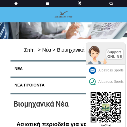
>
Νέα
>
Βιομηχανικά Νέα
Σπίτι
ΝΈΑ
Albatross Sports
Albatross Sports
ΝΈΑ ΠΡΟΪΌΝΤΑ
Βιομηχανικά Νέα
Ασιατική περιοδεία για να ανοίξει το