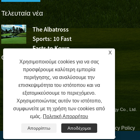
Τελευταία νέα
The Albatross
Το Albatro
Sports: 10 Fast
Sports Che
Facts to Kown
τη νίκη του Wu Ashun σ
X
Golf (Μέρος 1)
Volvo China Open
Χρησιμοποιούμε cookies για να σας
προσφέρουμε καλύτερη εμπειρία
περιήγησης, να αναλύσουμε την
επισκεψιμότητα του ιστότοπου και να
εξατομικεύσουμε το περιεχόμενο.
Χρησιμοποιώντας αυτόν τον ιστότοπο,
συμφωνείτε με τη χρήση των cookies από
Copyright © 2024 Zhangzhou Albatross Sports Technology Co., Ltd.
εμάς.
Πολιτική Απορρήτου
Με επιφύλαξη παντός δικαιώματος.
Συνδέσεις
|
Sitemap
|
RSS
|
XML
| |
Privacy Policy
Απορρίπτω
Αποδέχομαι
WeChat
WhatsApp