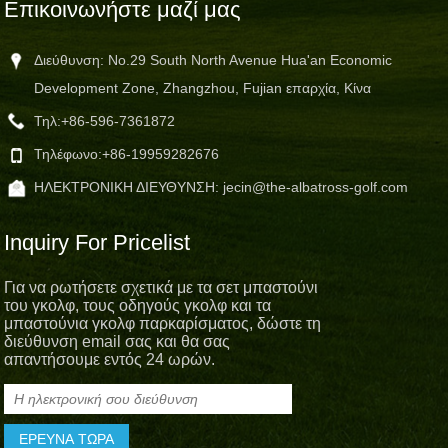
Επικοινωνήστε μαζί μας
Διεύθυνση: No.29 South North Avenue Hua'an Economic
Development Zone, Zhangzhou, Fujian επαρχία, Κίνα
Τηλ:
+86-596-7361872
Τηλέφωνο:
+86-19959282676
ΗΛΕΚΤΡΟΝΙΚΗ ΔΙΕΥΘΥΝΣΗ:
jecin@the-albatross-golf.com
Inquiry For Pricelist
Για να ρωτήσετε σχετικά με τα σετ μπαστούνι
του γκολφ, τους οδηγούς γκολφ και τα
μπαστούνια γκολφ παρκαρίσματος, δώστε τη
διεύθυνση email σας και θα σας
απαντήσουμε εντός 24 ωρών.