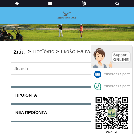
>
Προϊόντα
>
Γκολφ Fairways
Σπίτι
Albatross Sports
Albatross Sports
ΠΡΟΪΌΝΤΑ
ΝΈΑ ΠΡΟΪΌΝΤΑ