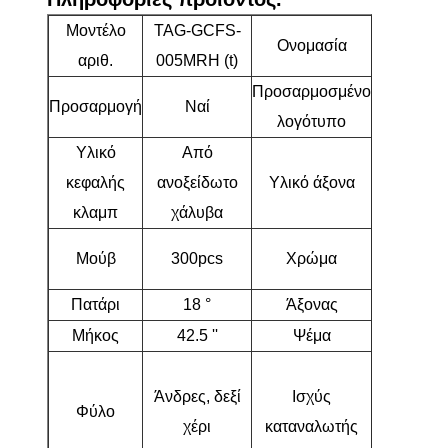
Μοντέλο
TAG-GCFS-
5 ξύλο
Ονομασία
αριθ.
005MRH (t)
Fairway
Προσαρμοσμένο
Προσαρμογή
Ναί
Ναί
λογότυπο
Υλικό
Από
κεφαλής
ανοξείδωτο
Υλικό άξονα
Γραφίτη
κλαμπ
χάλυβα
Μπλε/
Μούβ
300pcs
Χρώμα
μαύρος
Πατάρι
18 °
Άξονας
R
Μήκος
42.5 ''
Ψέμα
61 °
Αρχάριοι
Άνδρες, δεξί
Ισχύς
ενδιάμεσο
Φύλο
χέρι
καταναλωτής
παίκτες