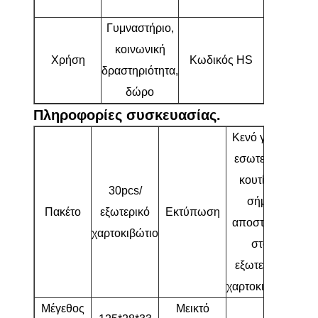
γκολφ
Γυμναστήριο,
κοινωνική
Χρήση
Κωδικός HS
95063100
δραστηριότητα,
δώρο
Πληροφορίες συσκευασίας.
Κενό για το
εσωτερικό
κουτί, το
30pcs/
σήμα
Πακέτο
εξωτερικό
Εκτύπωση
αποστολής
χαρτοκιβώτιο
στο
εξωτερικό
χαρτοκιβώτιο
Μέγεθος
Μεικτό