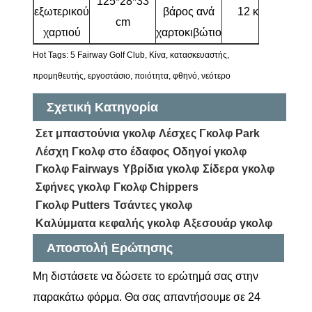
125*28*33
εξωτερικού
βάρος ανά
12 κιλά
cm
χαρτιού
χαρτοκιβώτιο
Hot Tags: 5 Fairway Golf Club, Κίνα, κατασκευαστής,
προμηθευτής, εργοστάσιο, ποιότητα, φθηνό, νεότερο
Σχετική Κατηγορία
Σετ μπαστούνια γκολφ
Λέσχες Γκολφ Park
Λέσχη Γκολφ στο έδαφος
Οδηγοί γκολφ
Γκολφ Fairways
Υβρίδια γκολφ
Σίδερα γκολφ
Σφήνες γκολφ
Γκολφ Chippers
Γκολφ Putters
Τσάντες γκολφ
Καλύμματα κεφαλής γκολφ
Αξεσουάρ γκολφ
Αποστολή Ερώτησης
Μη διστάσετε να δώσετε το ερώτημά σας στην
παρακάτω φόρμα. Θα σας απαντήσουμε σε 24