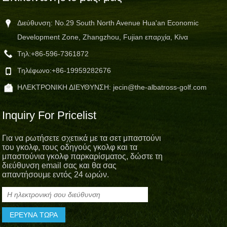
Διεύθυνση: No.29 South North Avenue Hua'an Economic
Development Zone, Zhangzhou, Fujian επαρχία, Κίνα
Τηλ:
+86-596-7361872
Τηλέφωνο:
+86-19959282676
ΗΛΕΚΤΡΟΝΙΚΗ ΔΙΕΥΘΥΝΣΗ:
jecin@the-albatross-golf.com
Inquiry For Pricelist
Για να ρωτήσετε σχετικά με τα σετ μπαστούνι
του γκολφ, τους οδηγούς γκολφ και τα
μπαστούνια γκολφ παρκαρίσματος, δώστε τη
διεύθυνση email σας και θα σας
απαντήσουμε εντός 24 ωρών.