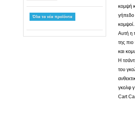
κομψή κ
γήπεδο 
Όλα τα νέα προϊόντα
κομψοί.
Αυτή η 
της πιο
και κομ
Η τσάντ
του γκο
ανθεκτι
γκολφ γ
Cart Car