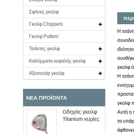
Σφήνες γκολφ
περ
Γκολφ Chippers
Η τσάντ
Γκολφ Putters
συνοδεύ
Τσάντες γκολφ
ιδιότητ
συνθήκε
Καλύμματα κεφαλής γκολφ
γκολφ 
Αξεσουάρ γκολφ
Η τσάντ
ενισχυμ
προστατ
ΝΈΑ ΠΡΟΪΌΝΤΑ
γκολφ π
Οδηγός γκολφ
Αυτή η 
Titanium κυρίες
τα υπάρ
άφθονες