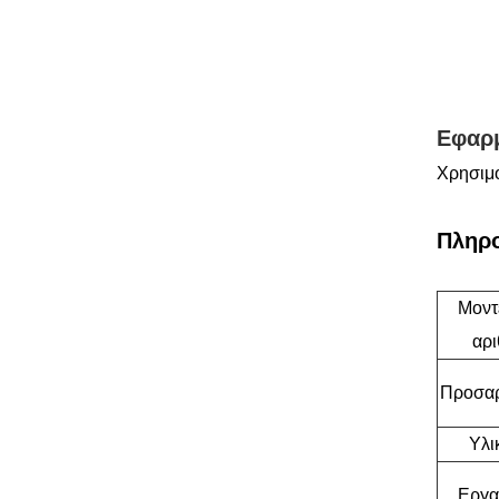
Εφαρ
Χρησιμο
Πληρο
Μοντ
αρι
Προσα
Υλι
Εργα