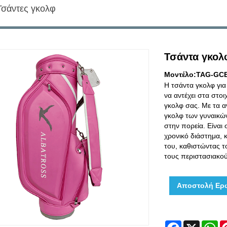
Τσάντες γκολφ
Τσάντα γκολ
Μοντέλο:TAG-GC
Η τσάντα γκολφ για
να αντέχει στα στοι
γκολφ σας. Με τα α
γκολφ των γυναικών
στην πορεία. Είναι 
χρονικό διάστημα, 
του, καθιστώντας τ
τους περιστασιακού
Αποστολή Ερ
Facebook
X
W