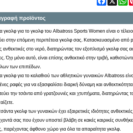
ιγραφή προϊόντος
α γκολφ για το γκολφ του Albatross Sports Women είναι ο τέλε
ει στην επόμενη περιπέτεια γκολφ σας. Κατασκευασμένο από pre
ες ανθεκτικές στο νερό, διατηρώντας τον εξοπλισμό γκολφ σας α
ς. Όχι μόνο αυτό, είναι επίσης ανθεκτικό στην τριβή, καθιστώντα
όλων των επιπέδων.
α γκολφ για το καλαθιού των αθλητικών γυναικών Albatross εί
ένες ραφές για να εξασφαλίσει διαρκή δύναμη και ανθεκτικότητα.
εύει την τσάντα από γρατζουνιές και χτυπήματα, διατηρώντας τ
αίζετε.
τσάντα γκολφ των γυναικών έχει εξαιρετικές ιδιότητες ανθεκτικές
χοντά σας που έχουν υποστεί βλάβη σε κακές καιρικές συνθήκες
, παρέχοντας άφθονο χώρο για όλα τα απαραίτητα γκολφ.