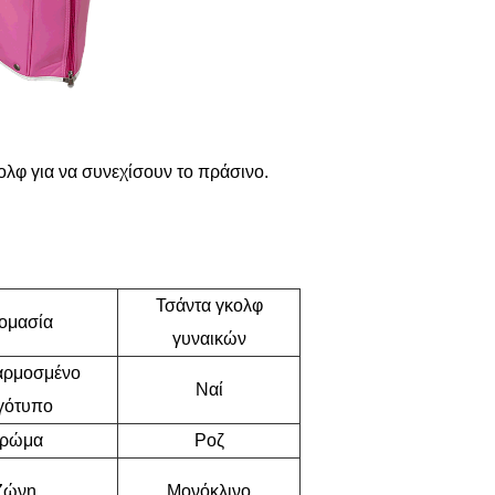
ολφ για να συνεχίσουν το πράσινο.
Τσάντα γκολφ
ομασία
γυναικών
ρμοσμένο
Ναί
γότυπο
ρώμα
Ροζ
Ζώνη
Μονόκλινο