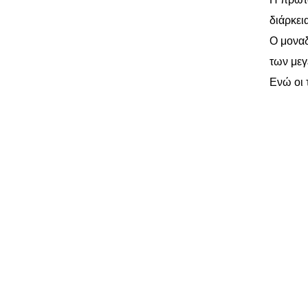
διάρκει
Ο μοναδ
των μεγ
Ενώ οι 