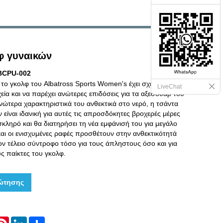
φ γυναικών
BCPU-002
 το γκολφ του Albatross Sports Women's έχει σχεδιαστεί για
LiveChat
χεία και να παρέχει ανώτερες επιδόσεις για τα αξεσουάρ του
νώτερα χαρακτηριστικά του ανθεκτικά στο νερό, η τσάντα
 είναι ιδανική για αυτές τις απροσδόκητες βροχερές μέρες
σκληρό και θα διατηρήσει τη νέα εμφάνισή του για μεγάλο
και οι ενισχυμένες ραφές προσθέτουν στην ανθεκτικότητά
ον τέλειο σύντροφο τόσο για τους άπληστους όσο και για
ς παίκτες του γκολφ.
ώτησης
hatsApp
Pinterest
LinkedIn
Share