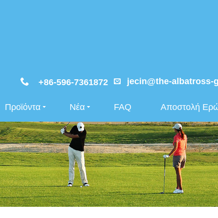
jecin@the-albatross-
+86-596-7361872
Προϊόντα
Νέα
FAQ
Αποστολή Ερ