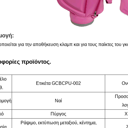
μογή:
ποιείται για την αποθήκευση κλαμπ και για τους παίκτες του γκ
φορίες προϊόντος.
έλο
Ετικέτα GCBCPU-002
Ον
θ.
Προσα
ρμογή
Ναί
λο
κό
Πύργος
Χ
Ράψιμο, εκτύπωση μεταξιού, κέντημα,
σία