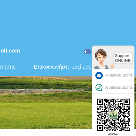
golf.com
ελληνικά
ώτησης
Επικοινωνήστε μαζί μας
Albatross Sports
Albatross Sports