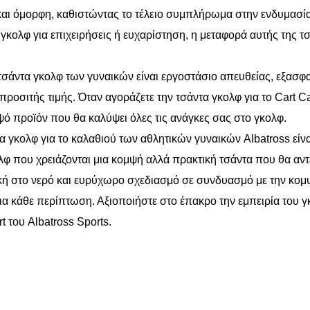
αι όμορφη, καθιστώντας το τέλειο συμπλήρωμα στην ενδυμασία 
γκολφ για επιχειρήσεις ή ευχαρίστηση, η μεταφορά αυτής της τσ
τσάντα γκολφ των γυναικών είναι εργοστάσιο απευθείας, εξασφαλ
 προσιτής τιμής. Όταν αγοράζετε την τσάντα γκολφ για το Cart 
ψό προϊόν που θα καλύψει όλες τις ανάγκες σας στο γκολφ.
α γκολφ για το καλαθιού των αθλητικών γυναικών Albatross είν
λφ που χρειάζονται μια κομψή αλλά πρακτική τσάντα που θα αντ
κή στο νερό και ευρύχωρο σχεδιασμό σε συνδυασμό με την κομψ
ια κάθε περίπτωση. Αξιοποιήστε στο έπακρο την εμπειρία του γ
t του Albatross Sports.