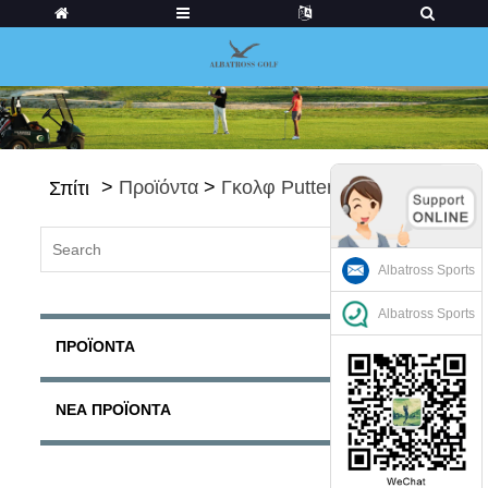
>
Προϊόντα
>
Γκολφ Putters
Σπίτι
Albatross Sports
Albatross Sports
ΠΡΟΪΌΝΤΑ
ΝΈΑ ΠΡΟΪΌΝΤΑ