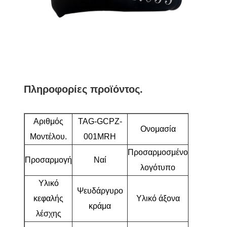
Πληροφορίες προϊόντος.
Αριθμός
TAG-GCPZ-
Γκολφ
Ονομασία
Μοντέλου.
001MRH
Πατέρας
Προσαρμοσμένο
Προσαρμογή
Ναί
Ναί
λογότυπο
Υλικό
Ψευδάργυρο
κεφαλής
Υλικό άξονα
Ατσάλι
κράμα
λέσχης