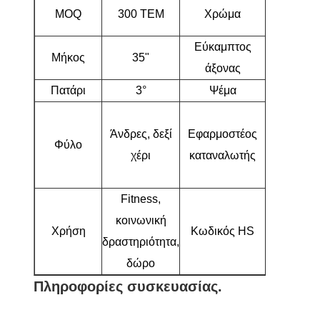
Μαύρο
MOQ
300 ΤΕΜ
Χρώμα
μπλε
Εύκαμπτος
Μήκος
35"
R
άξονας
Πατάρι
3°
Ψέμα
72°
Αρχάριοι
Άνδρες, δεξί
Εφαρμοστέος
Μεσαίοι
Φύλο
χέρι
καταναλωτής
παίκτες
γκολφ
Fitness,
κοινωνική
Χρήση
Κωδικός HS
95063100
δραστηριότητα,
δώρο
Πληροφορίες συσκευασίας.