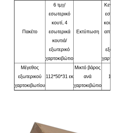
6 τμχ/
Κενό για το
εσωτερικό
εσωτερικό
κουτί, 4
κουτί, σήμα
Πακέτο
εσωτερικά
Εκτύπωση
αποστολής
κουτιά/
στο
εξωτερικό
εξωτερικό
χαρτοκιβώτιο
χαρτοκιβώτιο
Μέγεθος
Μικτό βάρος
εξωτερικού
112*50*31 εκ
ανά
14 κιλά
χαρτοκιβωτίου
χαρτοκιβώτιο