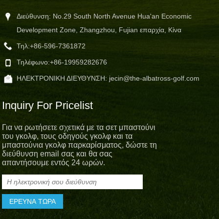
Διεύθυνση: No.29 South North Avenue Hua'an Economic
Development Zone, Zhangzhou, Fujian επαρχία, Κίνα
Τηλ:
+86-596-7361872
Τηλέφωνο:
+86-19959282676
ΗΛΕΚΤΡΟΝΙΚΗ ΔΙΕΥΘΥΝΣΗ:
jecin@the-albatross-golf.com
Inquiry For Pricelist
Για να ρωτήσετε σχετικά με τα σετ μπαστούνι
του γκολφ, τους οδηγούς γκολφ και τα
μπαστούνια γκολφ παρκαρίσματος, δώστε τη
διεύθυνση email σας και θα σας
απαντήσουμε εντός 24 ωρών.