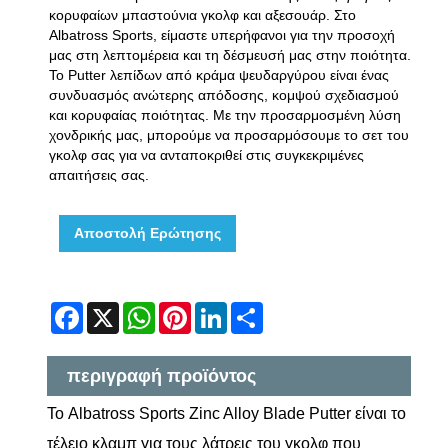
κορυφαίων μπαστούνια γκολφ και αξεσουάρ. Στο
Albatross Sports, είμαστε υπερήφανοι για την προσοχή
μας στη λεπτομέρεια και τη δέσμευσή μας στην ποιότητα.
Το Putter λεπίδων από κράμα ψευδαργύρου είναι ένας
συνδυασμός ανώτερης απόδοσης, κομψού σχεδιασμού
και κορυφαίας ποιότητας. Με την προσαρμοσμένη λύση
χονδρικής μας, μπορούμε να προσαρμόσουμε το σετ του
γκολφ σας για να ανταποκριθεί στις συγκεκριμένες
απαιτήσεις σας.
Αποστολή Ερώτησης
Facebook
X
WhatsApp
Pinterest
LinkedIn
Share
περιγραφή προϊόντος
Το Albatross Sports Zinc Alloy Blade Putter είναι το
τέλειο κλαμπ για τους λάτρεις του γκολφ που