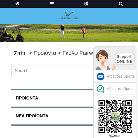
>
Προϊόντα
>
Γκολφ Fairways
Σπίτι
Albatross Sports
Albatross Sports
ΠΡΟΪΌΝΤΑ
ΝΈΑ ΠΡΟΪΌΝΤΑ