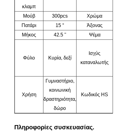
κλαμπ
Μούβ
300pcs
Χρώμα
Πορτοκάλ
Πατάρι
15 °
Άξονας
R
Μήκος
42.5 ''
Ψέμα
60,5 °
Αρχάριοι
Ισχύς
ενδιάμεσο
Φύλο
Κυρία, δεξί
καταναλωτής
παίκτες
γκολφ
Γυμναστήριο,
κοινωνική
Χρήση
Κωδικός HS
95063100
δραστηριότητα,
δώρο
Πληροφορίες συσκευασίας.