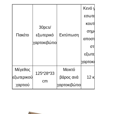
Κενό για το
εσωτερικό
κουτί, το
30pcs/
σημάδι
Πακέτο
εξωτερικό
Εκτύπωση
αποστολής
χαρτοκιβώτιο
στο
εξωτερικό
χαρτοκιβώτιο
Μέγεθος
Μεικτό
125*28*33
εξωτερικού
βάρος ανά
12 κιλά
cm
χαρτιού
χαρτοκιβώτιο