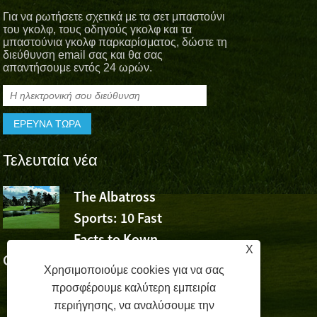
Για να ρωτήσετε σχετικά με τα σετ μπαστούνι
του γκολφ, τους οδηγούς γκολφ και τα
μπαστούνια γκολφ παρκαρίσματος, δώστε τη
διεύθυνση email σας και θα σας
απαντήσουμε εντός 24 ωρών.
Τελευταία νέα
The Albatross
Το Albatro
Sports: 10 Fast
Sports Che
Facts to Kown
τη νίκη του Wu Ashun σ
X
Golf (Μέρος 1)
Volvo China Open
Χρησιμοποιούμε cookies για να σας
προσφέρουμε καλύτερη εμπειρία
περιήγησης, να αναλύσουμε την