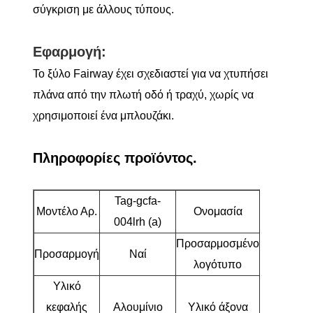
σύγκριση με άλλους τύπους.
Εφαρμογή:
Το ξύλο Fairway έχει σχεδιαστεί για να χτυπήσει
πλάνα από την πλωτή οδό ή τραχύ, χωρίς να
χρησιμοποιεί ένα μπλουζάκι.
Πληροφορίες προϊόντος.
Tag-gcfa-
Γυναικεί
Μοντέλο Αρ.
Ονομασία
004lrh (a)
γκολφ
Προσαρμοσμένο
Προσαρμογή
Ναί
Ναί
λογότυπο
Υλικό
κεφαλής
Αλουμίνιο
Υλικό άξονα
Γραφίτη