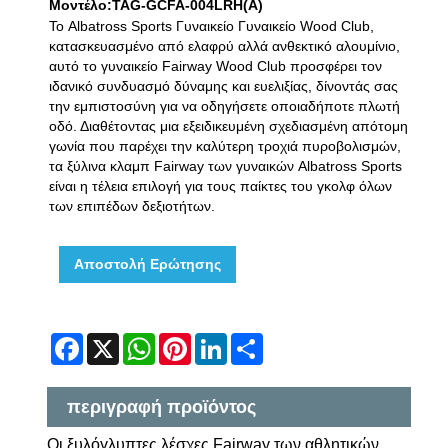
Μοντέλο:TAG-GCFA-004LRH(A)
Το Albatross Sports Γυναικείο Γυναικείο Wood Club,
κατασκευασμένο από ελαφρύ αλλά ανθεκτικό αλουμίνιο,
αυτό το γυναικείο Fairway Wood Club προσφέρει τον
ιδανικό συνδυασμό δύναμης και ευελιξίας, δίνοντάς σας
την εμπιστοσύνη για να οδηγήσετε οποιαδήποτε πλωτή
οδό. Διαθέτοντας μια εξειδικευμένη σχεδιασμένη απότομη
γωνία που παρέχει την καλύτερη τροχιά πυροβολισμών,
τα ξύλινα κλαμπ Fairway των γυναικών Albatross Sports
είναι η τέλεια επιλογή για τους παίκτες του γκολφ όλων
των επιπέδων δεξιοτήτων.
Αποστολή Ερώτησης
Facebook
X
WhatsApp
Pinterest
LinkedIn
Share
περιγραφή προϊόντος
Οι ξυλόγλυπτες λέσχες Fairway των αθλητικών