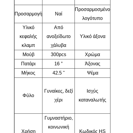
ξύλο fairw
Προσαρμοσμένο
Προσαρμογή
Ναί
Ναί
λογότυπο
Υλικό
Από
κεφαλής
ανοξείδωτο
Υλικό άξονα
Γραφίτη
κλαμπ
χάλυβα
Μούβ
300pcs
Χρώμα
Ροζ
Πατάρι
16 °
Άξονας
L
Μήκος
42.5 ''
Ψέμα
61 °
Αρχάριοι
Γυναίκες, δεξί
Ισχύς
ενδιάμεσο
Φύλο
χέρι
καταναλωτής
παίκτες
γκολφ
Γυμναστήριο,
κοινωνική
Χρήση
Κωδικός HS
95063100