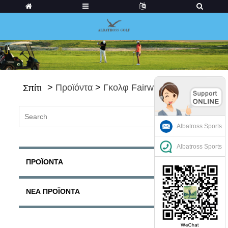
>
Προϊόντα
>
Γκολφ Fairways
Σπίτι
Albatross Sports
Albatross Sports
ΠΡΟΪΌΝΤΑ
ΝΈΑ ΠΡΟΪΌΝΤΑ