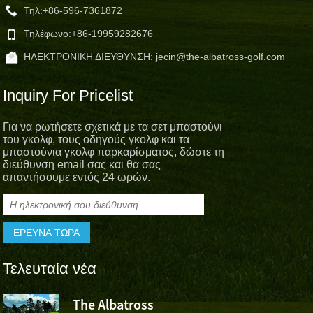
Τηλ:
+86-596-7361872
Τηλέφωνο:
+86-19959282676
ΗΛΕΚΤΡΟΝΙΚΗ ΔΙΕΥΘΥΝΣΗ:
jecin@the-albatross-golf.com
Inquiry For Pricelist
Για να ρωτήσετε σχετικά με τα σετ μπαστούνι
του γκολφ, τους οδηγούς γκολφ και τα
μπαστούνια γκολφ παρκαρίσματος, δώστε τη
διεύθυνση email σας και θα σας
απαντήσουμε εντός 24 ωρών.
Τελευταία νέα
The Albatross
Το Albatro