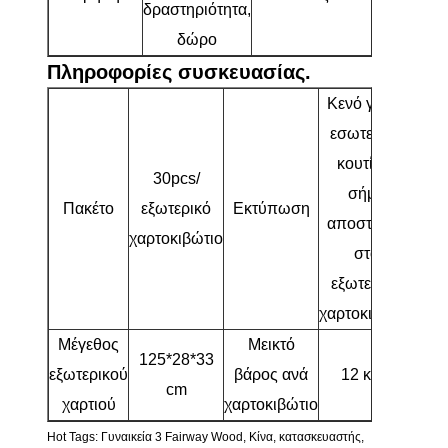
δραστηριότητα,
δώρο
Πληροφορίες συσκευασίας.
Κενό για το
εσωτερικό
κουτί, το
30pcs/
σήμα
Πακέτο
εξωτερικό
Εκτύπωση
αποστολής
χαρτοκιβώτιο
στο
εξωτερικό
χαρτοκιβώτιο
Μέγεθος
Μεικτό
125*28*33
εξωτερικού
βάρος ανά
12 κιλά
cm
χαρτιού
χαρτοκιβώτιο
Hot Tags: Γυναικεία 3 Fairway Wood, Κίνα, κατασκευαστής,