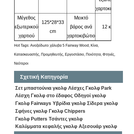
χαρτοκιβώτιο
Μέγεθος
Μεικτό
125*28*33
εξωτερικού
βάρος ανά
12 κιλά
cm
χαρτιού
χαρτοκιβώτιο
Hot Tags: Ανοξείδωτο χάλυβα 5 Fairway Wood, Κίνα,
Κατασκευαστής, Προμηθευτής, Εργοστάσιο, Ποιότητα, Φτηνές,
Νεότεροι
Σχετική Κατηγορία
Σετ μπαστούνια γκολφ
Λέσχες Γκολφ Park
Λέσχη Γκολφ στο έδαφος
Οδηγοί γκολφ
Γκολφ Fairways
Υβρίδια γκολφ
Σίδερα γκολφ
Σφήνες γκολφ
Γκολφ Chippers
Γκολφ Putters
Τσάντες γκολφ
Καλύμματα κεφαλής γκολφ
Αξεσουάρ γκολφ