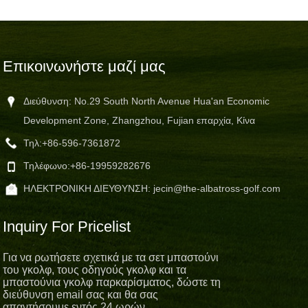
Επικοινωνήστε μαζί μας
Διεύθυνση: No.29 South North Avenue Hua'an Economic
Development Zone, Zhangzhou, Fujian επαρχία, Κίνα
Τηλ:
+86-596-7361872
Τηλέφωνο:
+86-19959282676
ΗΛΕΚΤΡΟΝΙΚΗ ΔΙΕΥΘΥΝΣΗ:
jecin@the-albatross-golf.com
Inquiry For Pricelist
Για να ρωτήσετε σχετικά με τα σετ μπαστούνι
του γκολφ, τους οδηγούς γκολφ και τα
μπαστούνια γκολφ παρκαρίσματος, δώστε τη
διεύθυνση email σας και θα σας
απαντήσουμε εντός 24 ωρών.