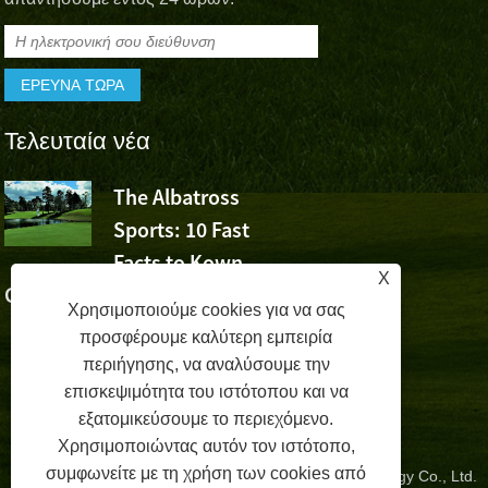
Τελευταία νέα
The Albatross
Το Albatro
Sports: 10 Fast
Sports Che
Facts to Kown
τη νίκη του Wu Ashun σ
X
Golf (Μέρος 1)
Volvo China Open
Χρησιμοποιούμε cookies για να σας
προσφέρουμε καλύτερη εμπειρία
περιήγησης, να αναλύσουμε την
επισκεψιμότητα του ιστότοπου και να
εξατομικεύσουμε το περιεχόμενο.
Χρησιμοποιώντας αυτόν τον ιστότοπο,
συμφωνείτε με τη χρήση των cookies από
Copyright © 2024 Zhangzhou Albatross Sports Technology Co., Ltd.