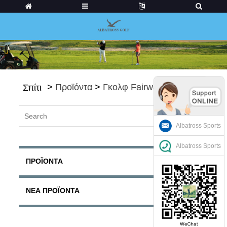
>
Προϊόντα
>
Γκολφ Fairways
Σπίτι
Albatross Sports
Albatross Sports
ΠΡΟΪΌΝΤΑ
ΝΈΑ ΠΡΟΪΌΝΤΑ