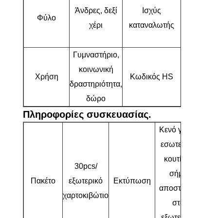
Άνδρες, δεξί
Ισχύς
ενδιάμεσο
Φύλο
χέρι
καταναλωτής
παίκτες
γκολφ
Γυμναστήριο,
κοινωνική
Χρήση
Κωδικός HS
95063100
δραστηριότητα,
δώρο
Πληροφορίες συσκευασίας.
Κενό για το
εσωτερικό
κουτί, το
30pcs/
σήμα
Πακέτο
εξωτερικό
Εκτύπωση
αποστολής
χαρτοκιβώτιο
στο
εξωτερικό