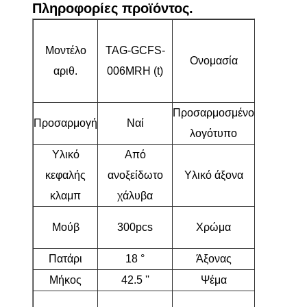
Πληροφορίες προϊόντος.
Από
Μοντέλο
TAG-GCFS-
ανοξείδω
Ονομασία
αριθ.
006MRH (t)
χάλυβα 
ξύλο fairw
Προσαρμοσμένο
Προσαρμογή
Ναί
Ναί
λογότυπο
Υλικό
Από
κεφαλής
ανοξείδωτο
Υλικό άξονα
Γραφίτη
κλαμπ
χάλυβα
Κόκκινο/
Μούβ
300pcs
Χρώμα
μαύρο
Πατάρι
18 °
Άξονας
R
Μήκος
42.5 ''
Ψέμα
61 °
Αρχάριοι