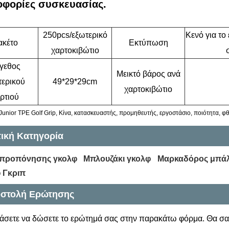
φορίες συσκευασίας.
250pcs/εξωτερικό
Κενό για το
ακέτο
Εκτύπωση
χαρτοκιβώτιο
γεθος
Μεικτό βάρος ανά
τερικού
49*29*29cm
χαρτοκιβώτιο
ρτιού
 Junior TPE Golf Grip, Κίνα, κατασκευαστής, προμηθευτής, εργοστάσιο, ποιότητα, φ
τική Κατηγορία
 προπόνησης γκολφ
Μπλουζάκι γκολφ
Μαρκαδόρος μπάλ
 Γκριπ
στολή Ερώτησης
άσετε να δώσετε το ερώτημά σας στην παρακάτω φόρμα. Θα σα