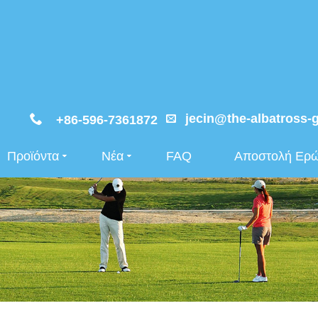
jecin@the-albatross-
+86-596-7361872
Προϊόντα
Νέα
FAQ
Αποστολή Ερ