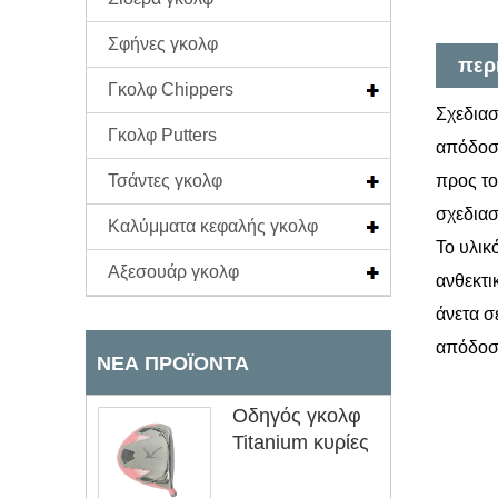
Σφήνες γκολφ
περ
Γκολφ Chippers
Σχεδιασ
Γκολφ Putters
απόδοση
Τσάντες γκολφ
προς το
σχεδιασ
Καλύμματα κεφαλής γκολφ
Το υλικ
Αξεσουάρ γκολφ
ανθεκτι
άνετα σ
απόδοση
ΝΈΑ ΠΡΟΪΌΝΤΑ
Οδηγός γκολφ
Titanium κυρίες