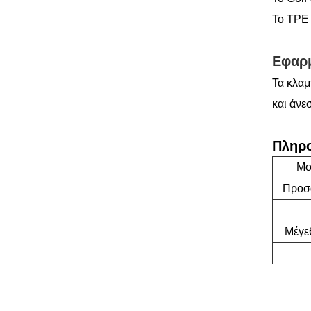
Το TPE 
Εφαρ
Τα κλαμ
και άνε
Πληρο
Μο
Προσ
Μέγε