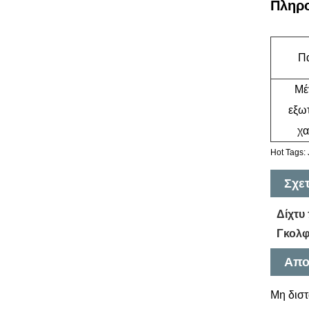
Πληρο
Π
Μέ
εξω
χα
Hot Tags:
Σχε
Δίχτυ
Γκολφ
Απο
Μη διστ