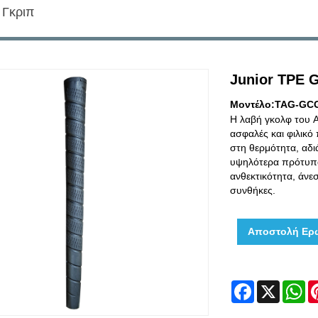
 Γκριπ
Junior TPE G
Μοντέλο:TAG-GC
Η λαβή γκολφ του A
ασφαλές και φιλικό
στη θερμότητα, αδιά
υψηλότερα πρότυπα 
ανθεκτικότητα, άνε
συνθήκες.
Αποστολή Ερ
Facebook
X
W