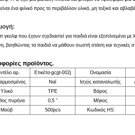
είναι ένα φιλικό προς το περιβάλλον υλικό, μη τοξικό και αβλαβέ
μογή:
π γκολφ που έχουν σχεδιαστεί για παιδιά είναι εξοπλισμένα μ
ση, βοηθώντας τα παιδιά να μάθουν σωστή στάση και τεχνικές στ
φορίες προϊόντος.
ντέλο αρ.
Ετικέτα-gcgt-002j
Ονομασία
αρμοσμένος
Ναί
Ισχύς καταναλωτής
Υλικό
TPE
Βάρος
θος πυρήνα
0,5 ''
Μήκος
Μούβ
500pcs
Κωδικός HS