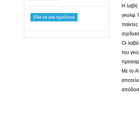
Η λαβή 
γκολφ. 
Όλα τα νέα προϊόντα
παίκτες
σχεδιασ
Οι λαβέ
του γκο
προσαρμ
Με το A
αποτελε
απόδοσ