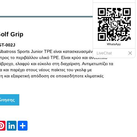
olf Grip
GT-002J
lbatross Sports Junior TPE είναι κατασκευασμένη από
LiveChat
 προς το περιβάλλον υλικό TPE. Είναι κρύο και ανθεκτικό
βροχο, ελαφρύ και εύκολο στη διαχείριση. Αντιμετωπίζει τα
και παρέχει στους νέους παίκτες του γκολφ με
ση και εξαιρετική απόδοση σε οποιεσδήποτε κλιματικές
ώτησης
hatsApp
Pinterest
LinkedIn
Share