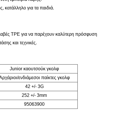
ς, κατάλληλο για τα παιδιά.
ε λαβές TPE για να παρέχουν καλύτερη πρόσφυση
άσης και τεχνικές.
Junior καουτσούκ γκολφ
Αρχάριοι/ενδιάμεσοι παίκτες γκολφ
42 +/- 3G
252 +/- 3mm
95063900