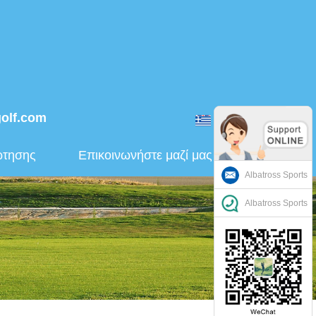
golf.com
ελληνικά
ώτησης
Επικοινωνήστε μαζί μας
Albatross Sports
Albatross Sports