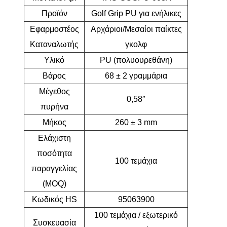
Προϊόν
Golf Grip PU για ενήλικες
Εφαρμοστέος
Αρχάριοι/Μεσαίοι παίκτες
Καταναλωτής
γκολφ
Υλικό
PU (πολυουρεθάνη)
Βάρος
68 ± 2 γραμμάρια
Μέγεθος
0,58″
πυρήνα
Μήκος
260 ± 3 mm
Ελάχιστη
ποσότητα
100 τεμάχια
παραγγελίας
(MOQ)
Κωδικός HS
95063900
100 τεμάχια / εξωτερικό
Συσκευασία