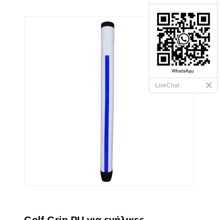
LiveChat
Golf Grip PU για ενήλικες