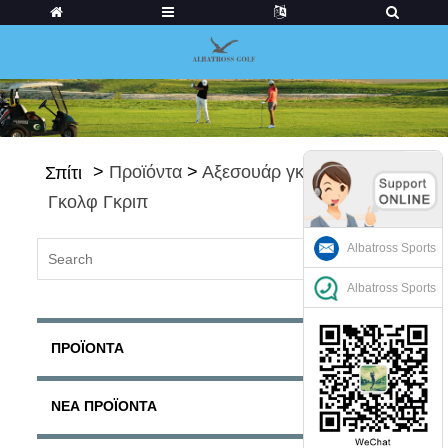
>
Προϊόντα
>
Αξεσουάρ γκολφ
>
Σπίτι
Γκολφ Γκριπ
Albatross Sports
Albatross Sports
ΠΡΟΪΌΝΤΑ
ΝΈΑ ΠΡΟΪΌΝΤΑ