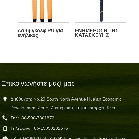
Λαβή γκολφ PU για
ΕΝΗΜΕΡΩΣΗ ΤΗΣ
ενήλικες
ΚΑΤΑΣΚΕΥΗΣ
ΓΙΝΤΟΚ
Επικοινωνήστε μαζί μας
Διεύθυνση: No.29 South North Avenue Hua'an Economic
Development Zone, Zhangzhou, Fujian επαρχία, Κίνα
Τηλ:
+86-596-7361872
Τηλέφωνο:
+86-19959282676
ΗΛΕΚΤΡΟΝΙΚΗ ΔΙΕΥΘΥΝΣΗ:
jecin@the-albatross-golf.com