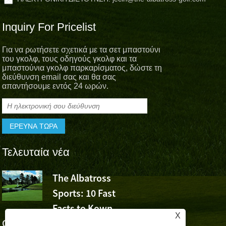
Inquiry For Pricelist
Για να ρωτήσετε σχετικά με τα σετ μπαστούνι
του γκολφ, τους οδηγούς γκολφ και τα
μπαστούνια γκολφ παρκαρίσματος, δώστε τη
διεύθυνση email σας και θα σας
απαντήσουμε εντός 24 ωρών.
Τελευταία νέα
The Albatross
Το Albatro
Sports: 10 Fast
Sports Che
Facts to Kown
τη νίκη του Wu Ashun σ
X
Golf (Μέρος 1)
Volvo China Open