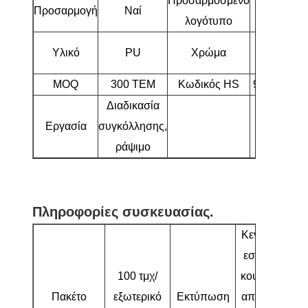
Προσαρμοσμένο
Προσαρμογή
Ναί
Ναί
λογότυπο
Μαύρο
Υλικό
PU
Χρώμα
άσπρο
MOQ
300 ΤΕΜ
Κωδικός HS
95063900
Διαδικασία
Εργασία
συγκόλλησης,
ράψιμο
Πληροφορίες συσκευασίας.
Κενό για το
εσωτερικό
100 τμχ/
κουτί, σήμα
Πακέτο
εξωτερικό
Εκτύπωση
αποστολής