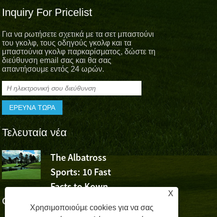
Inquiry For Pricelist
Για να ρωτήσετε σχετικά με τα σετ μπαστούνι
του γκολφ, τους οδηγούς γκολφ και τα
μπαστούνια γκολφ παρκαρίσματος, δώστε τη
διεύθυνση email σας και θα σας
απαντήσουμε εντός 24 ωρών.
Τελευταία νέα
The Albatross
Το Albatro
Sports: 10 Fast
Sports Che
Facts to Kown
τη νίκη του Wu Ashun σ
X
Golf (Μέρος 1)
Volvo China Open
Χρησιμοποιούμε cookies για να σας