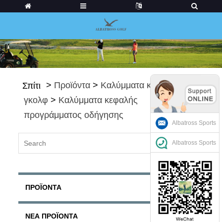
>
Προϊόντα
>
Καλύμματα κεφαλής
Σπίτι
γκολφ
>
Καλύμματα κεφαλής
προγράμματος οδήγησης
Albatross Sports
Albatross Sports
ΠΡΟΪΌΝΤΑ
ΝΈΑ ΠΡΟΪΌΝΤΑ