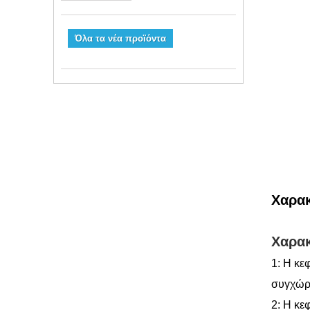
Όλα τα νέα προϊόντα
Χαρακ
Χαρακ
1: Η κε
συγχώρ
2: Η κε