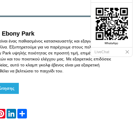
 Ebony Park
 είναι ένας παθιασμένος κατασκευαστής και εξαγωγέας
Κίνα. Εξυπηρετούμε για να παρέχουμε στους πελάτες μας
LiveChat
 Park υψηλής ποιότητας σε προσιτή τιμή, επιμένουμε στη
ών και του ποιοτικού ελέγχου μας. Με εξαιρετικές επιδόσεις
είας, αυτό το κλαμπ γκολφ έβενος είναι μια εξαιρετική
θέλει να βελτιώσει το παιχνίδι του.
ώτησης
hatsApp
Pinterest
LinkedIn
Share