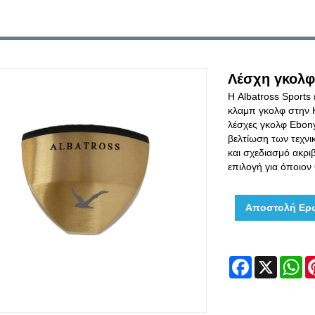
Λέσχη γκολφ
Η Albatross Sports
κλαμπ γκολφ στην 
λέσχες γκολφ Ebony
βελτίωση των τεχνικ
και σχεδιασμό ακριβ
επιλογή για όποιον 
Αποστολή Ερ
Facebook
X
W