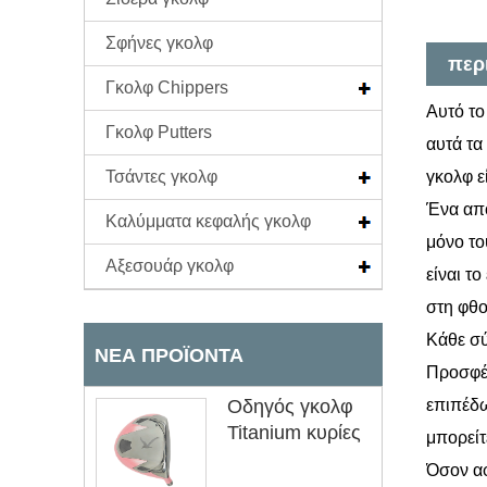
Σφήνες γκολφ
περ
Γκολφ Chippers
Αυτό το
Γκολφ Putters
αυτά τα
Τσάντες γκολφ
γκολφ ε
Ένα από
Καλύμματα κεφαλής γκολφ
μόνο το
Αξεσουάρ γκολφ
είναι τ
στη φθο
Κάθε σύ
ΝΈΑ ΠΡΟΪΌΝΤΑ
Προσφέρ
Οδηγός γκολφ
επιπέδω
Titanium κυρίες
μπορείτ
Όσον αφ