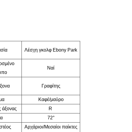
σία
Λέσχη γκολφ Ebony Park
οσμένο
Ναί
υπο
άξονα
Γραφίτης
μα
Καφέ/μαύρο
 άξονας
R
α
72°
στέος
Αρχάριοι/Μεσαίοι παίκτες