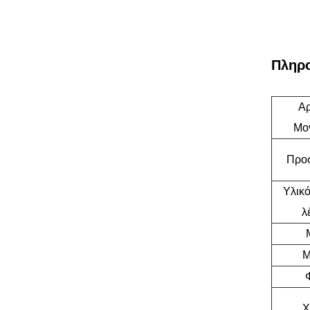
Πληρο
Αρ
Μο
Προ
Υλικ
λ
Μ
Χ