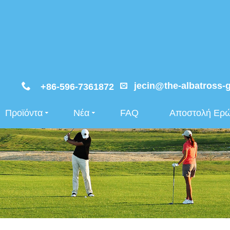
jecin@the-albatross-
+86-596-7361872
Προϊόντα
Νέα
FAQ
Αποστολή Ερ