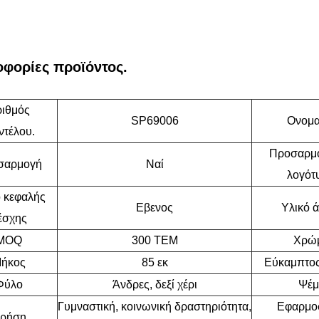
φορίες προϊόντος.
ιθμός
SP69006
Ονομα
ντέλου.
Προσαρμ
σαρμογή
Ναί
λογότ
ό κεφαλής
Εβενος
Υλικό 
έσχης
MOQ
300 ΤΕΜ
Χρώ
ήκος
85 εκ
Εύκαμπτος
Φύλο
Άνδρες, δεξί χέρι
Ψέμ
Γυμναστική, κοινωνική δραστηριότητα,
Εφαρμο
ρήση