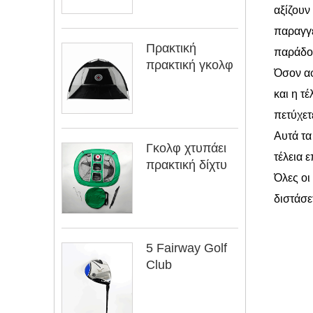
αξίζουν
παραγγε
Πρακτική
παράδοσ
πρακτική γκολφ
Όσον αφ
και η τ
πετύχετ
Αυτά τα
Γκολφ χτυπάει
τέλεια 
πρακτική δίχτυ
Όλες οι
διστάσε
5 Fairway Golf
Club