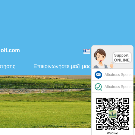
golf.com
ελληνικά
ώτησης
Επικοινωνήστε μαζί μας
Albatross Sports
Albatross Sports