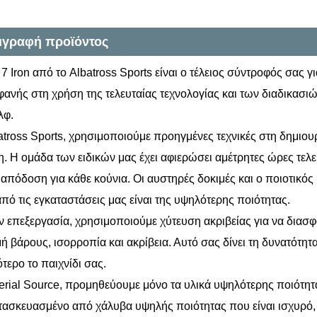
ιγραφή προϊόντος
 7 Iron από το Albatross Sports είναι ο τέλειος σύντροφός σας 
μφανής στη χρήση της τελευταίας τεχνολογίας και των διαδικασ
λφ.
atross Sports, χρησιμοποιούμε προηγμένες τεχνικές στη δημιουρ
η. Η ομάδα των ειδικών μας έχει αφιερώσει αμέτρητες ώρες τελε
 απόδοση για κάθε κούνια. Οι αυστηρές δοκιμές και ο ποιοτικό
από τις εγκαταστάσεις μας είναι της υψηλότερης ποιότητας.
ν επεξεργασία, χρησιμοποιούμε χύτευση ακριβείας για να διασφ
ή βάρους, ισορροπία και ακρίβεια. Αυτό σας δίνει τη δυνατότητα
τερο το παιχνίδι σας.
erial Source, προμηθεύουμε μόνο τα υλικά υψηλότερης ποιότητα
ατασκευασμένο από χάλυβα υψηλής ποιότητας που είναι ισχυρό, 