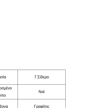
σία
7 Σίδερο
οσμένο
Ναί
υπο
άξονα
Γραφίτης