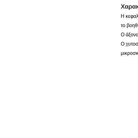
Χαρακ
Η κεφαλ
το βοηθ
Ο άξονα
Ο χυτοσ
μικροσκ