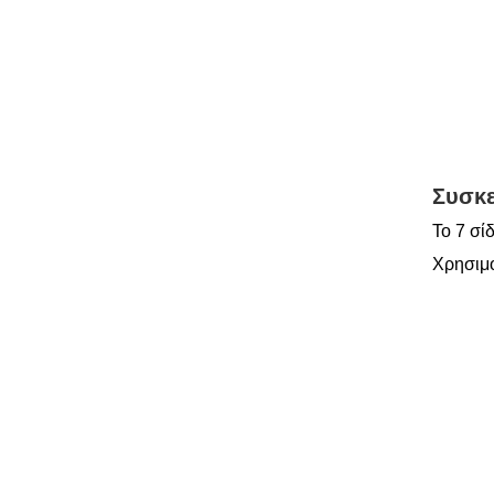
Συσκ
Το 7 σί
Χρησιμο