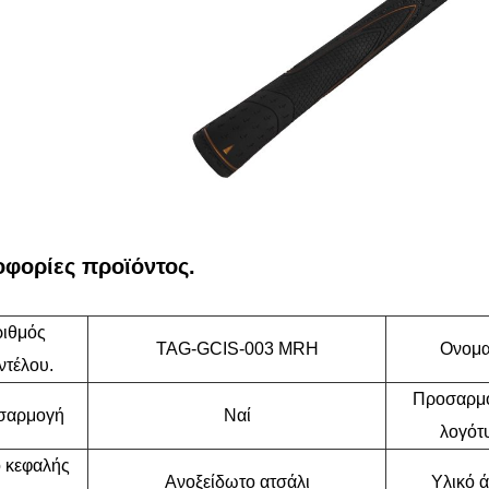
φορίες προϊόντος.
ιθμός
TAG-GCIS-003 MRH
Ονομα
ντέλου.
Προσαρμ
σαρμογή
Ναί
λογότ
ό κεφαλής
Ανοξείδωτο ατσάλι
Υλικό 