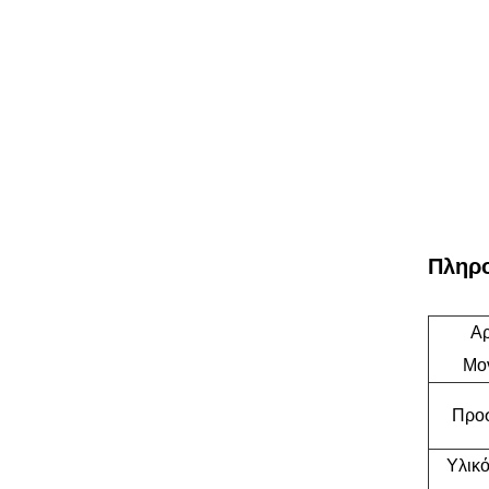
Πληρο
Αρ
Μο
Προ
Υλικ