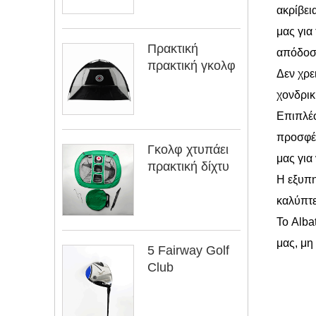
ακρίβει
μας για
Πρακτική
απόδοσ
πρακτική γκολφ
Δεν χρε
χονδρικ
Επιπλέο
προσφέρ
Γκολφ χτυπάει
μας για
πρακτική δίχτυ
Η εξυπη
καλύπτε
Το Alba
μας, μη
5 Fairway Golf
Club