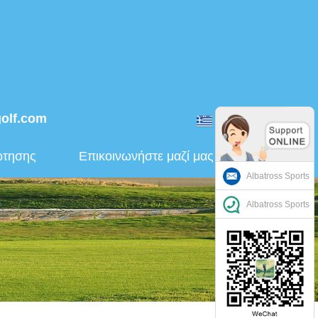
golf.com
ελληνικά
ώτησης
Επικοινωνήστε μαζί μας
Albatross Sports
Albatross Sports