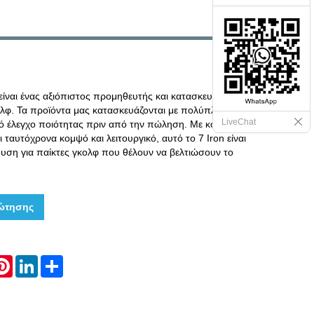
 είναι ένας αξιόπιστος προμηθευτής και κατασκευαστής
λφ. Τα προϊόντα μας κατασκευάζονται με πολύπλοκες
LiveChat
ρό έλεγχο ποιότητας πριν από την πώληση. Με κομψό
 ταυτόχρονα κομψό και λειτουργικό, αυτό το 7 Iron είναι
νδυση για παίκτες γκολφ που θέλουν να βελτιώσουν το
ώτησης
hatsApp
Pinterest
LinkedIn
Share