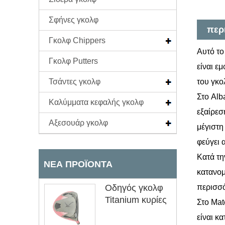
Σφήνες γκολφ
περ
Γκολφ Chippers
Αυτό το
Γκολφ Putters
είναι ε
Τσάντες γκολφ
του γκο
Στο Alb
Καλύμματα κεφαλής γκολφ
εξαίρεσ
Αξεσουάρ γκολφ
μέγιστη
φεύγει 
Κατά τη
ΝΈΑ ΠΡΟΪΌΝΤΑ
κατανομ
Οδηγός γκολφ
περισσό
Titanium κυρίες
Στο Mat
είναι κ