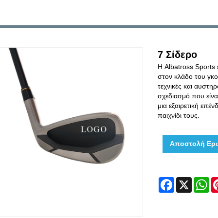
7 Σίδερο
Η Albatross Sports
στον κλάδο του γκο
τεχνικές και αυστη
σχεδιασμό που είναι
μια εξαιρετική επέ
παιχνίδι τους.
Αποστολή Ερ
Facebook
X
W