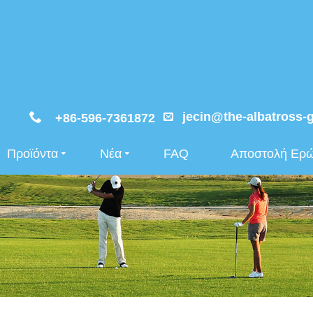
jecin@the-albatross-
+86-596-7361872
Προϊόντα
Νέα
FAQ
Αποστολή Ερ