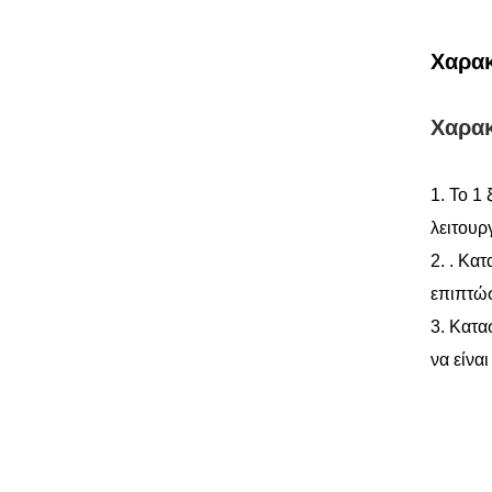
Χαρακ
Χαρακ
1. Το 1
λε
2. . Κα
επι
3. Κατα
να είνα