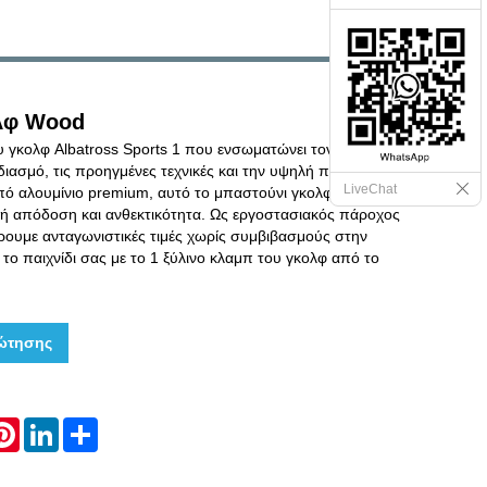
λφ Wood
υ γκολφ Albatross Sports 1 που ενσωματώνει τον
ασμό, τις προηγμένες τεχνικές και την υψηλή ποιότητα.
LiveChat
ό αλουμίνιο premium, αυτό το μπαστούνι γκολφ
κή απόδοση και ανθεκτικότητα. Ως εργοστασιακός πάροχος
ρουμε ανταγωνιστικές τιμές χωρίς συμβιβασμούς στην
 το παιχνίδι σας με το 1 ξύλινο κλαμπ του γκολφ από το
ώτησης
hatsApp
Pinterest
LinkedIn
Share