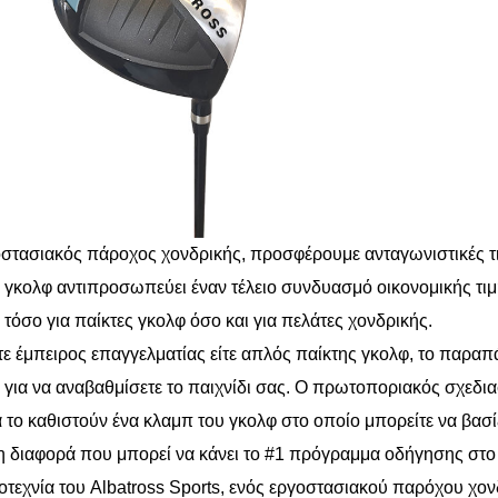
στασιακός πάροχος χονδρικής, προσφέρουμε ανταγωνιστικές τ
γκολφ αντιπροσωπεύει έναν τέλειο συνδυασμό οικονομικής τιμή
 τόσο για παίκτες γκολφ όσο και για πελάτες χονδρικής.
στε έμπειρος επαγγελματίας είτε απλός παίκτης γκολφ, το παραπά
 για να αναβαθμίσετε το παιχνίδι σας. Ο πρωτοποριακός σχεδια
α το καθιστούν ένα κλαμπ του γκολφ στο οποίο μπορείτε να βασί
η διαφορά που μπορεί να κάνει το #1 πρόγραμμα οδήγησης στο π
ιοτεχνία του Albatross Sports, ενός εργοστασιακού παρόχου χονδ