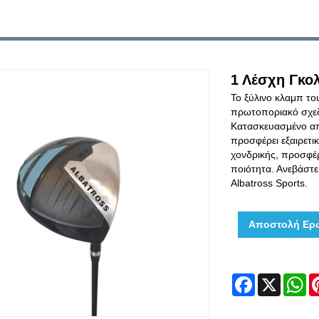
1 Λέσχη Γκο
Το ξύλινο κλαμπ το
πρωτοποριακό σχεδι
Κατασκευασμένο απ
προσφέρει εξαιρετι
χονδρικής, προσφέ
ποιότητα. Ανεβάστε
Albatross Sports.
Αποστολή Ερ
Facebook
X
W