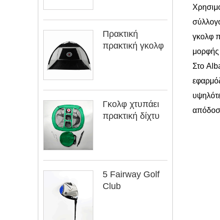
Χρησιμο
σύλλογο
Πρακτική
γκολφ π
πρακτική γκολφ
μορφής 
Στο Alb
εφαρμόζ
υψηλότε
Γκολφ χτυπάει
απόδοσ
πρακτική δίχτυ
5 Fairway Golf
Club