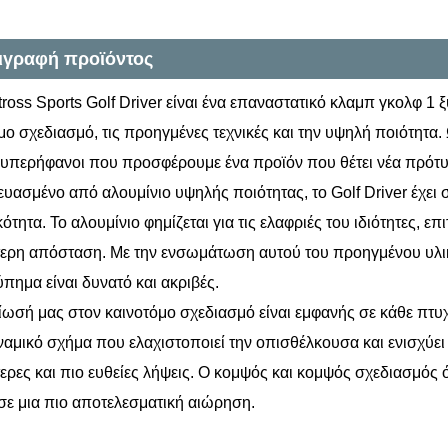
ιγραφή προϊόντος
tross Sports Golf Driver είναι ένα επαναστατικό κλαμπ γκολφ 1
μο σχεδιασμό, τις προηγμένες τεχνικές και την υψηλή ποιότητ
 υπερήφανοι που προσφέρουμε ένα προϊόν που θέτει νέα πρότυ
υασμένο από αλουμίνιο υψηλής ποιότητας, το Golf Driver έχει 
κότητα. Το αλουμίνιο φημίζεται για τις ελαφριές του ιδιότητες, 
ερη απόσταση. Με την ενσωμάτωση αυτού του προηγμένου υλικ
ύπημα είναι δυνατό και ακριβές.
ωσή μας στον καινοτόμο σχεδιασμό είναι εμφανής σε κάθε πτυχ
αμικό σχήμα που ελαχιστοποιεί την οπισθέλκουσα και ενισχύει
ερες και πιο ευθείες λήψεις. Ο κομψός και κομψός σχεδιασμός ό
σε μια πιο αποτελεσματική αιώρηση.