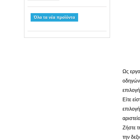
Όλα τα νέα προϊόντα
Ως εργο
οδηγών 
επιλογή
Είτε εί
επιλογή
αριστεί
Ζήστε τ
την δεξ