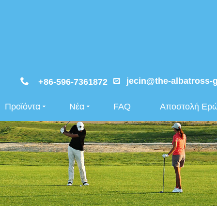
jecin@the-albatross-
+86-596-7361872
Προϊόντα
Νέα
FAQ
Αποστολή Ερ