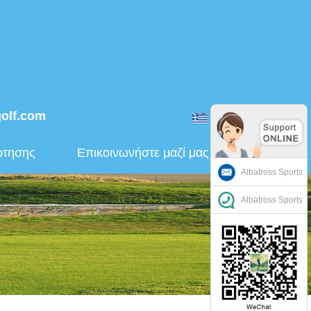
golf.com
ελληνικά
ώτησης
Επικοινωνήστε μαζί μας
Albatross Sports
Albatross Sports