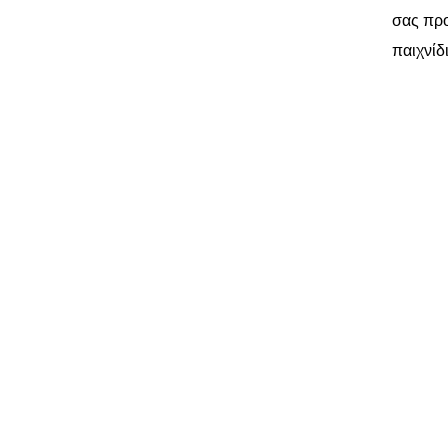
σας προ
παιχνίδ